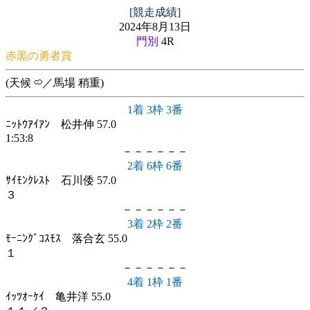
[競走成績]
2024年8月13日
門別
4R
赤黒の勇者賞
(天候
／馬場 稍重)
1着 3枠 3番
ﾆｯﾄｳｱｲｱﾝ 松井伸 57.0
1:53:8
－－－－－－
2着 6枠 6番
ｻｲﾓﾝｸﾚｽﾄ 石川倭 57.0
３
－－－－－－
3着 2枠 2番
ﾓｰﾆﾝｸﾞｺｽﾓｽ 落合玄 55.0
１
－－－－－－
4着 1枠 1番
ｲｯﾂｵｰｹｲ 亀井洋 55.0