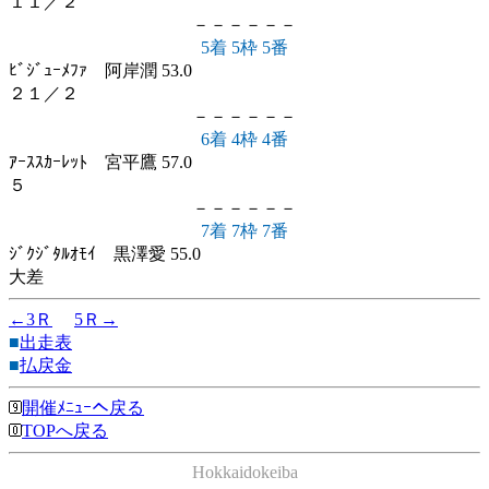
１１／２
－－－－－－
5着 5枠 5番
ﾋﾞｼﾞｭｰﾒﾌｧ 阿岸潤 53.0
２１／２
－－－－－－
6着 4枠 4番
ｱｰｽｽｶｰﾚｯﾄ 宮平鷹 57.0
５
－－－－－－
7着 7枠 7番
ｼﾞｸｼﾞﾀﾙｵﾓｲ 黒澤愛 55.0
大差
←3Ｒ
5Ｒ→
■
出走表
■
払戻金
開催ﾒﾆｭｰへ戻る
TOPへ戻る
Hokkaidokeiba