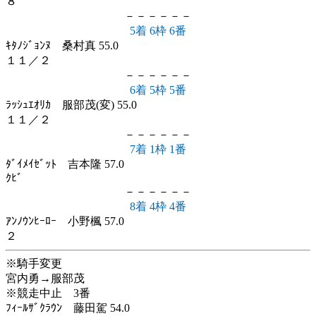
８
－－－－－－
5着 6枠 6番
ｷﾀﾉｼﾞｮﾝﾇ 桑村真 55.0
１１／２
－－－－－－
6着 5枠 5番
ﾗｯｼｭｴｵﾘｶ 服部茂(変) 55.0
１１／２
－－－－－－
7着 1枠 1番
ﾀﾞｲﾒｲｾﾞｯﾄ 吉本隆 57.0
ｸﾋﾞ
－－－－－－
8着 4枠 4番
ｱﾝﾉｳﾝﾋｰﾛｰ 小野楓 57.0
２
※騎手変更
宮内勇→服部茂
※競走中止 3番
ﾌｨｰﾙｻﾞｸﾗｳﾝ 藤田駕 54.0