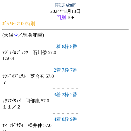
[競走成績]
2024年8月13日
門別
10R
ﾎﾟｯｶﾚﾓﾝ100特別
(天候
／馬場 稍重)
1着 8枠 8番
ｱｼﾞｬｲﾙﾌﾞﾗｯｸ 石川倭 57.0
1:50:4
－－－－－－
2着 7枠 7番
ｻﾝﾄﾞｵﾌﾞｴﾃﾙ 落合玄 57.0
７
－－－－－－
3着 2枠 2番
ｻｸﾗﾏｲｳｪｲ 阿部龍 57.0
１１／２
－－－－－－
4着 8枠 9番
ﾔﾏﾆﾝﾄﾞﾅﾃｨ 松井伸 57.0