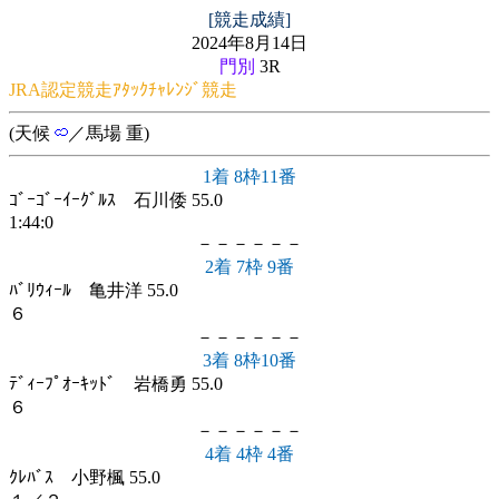
[競走成績]
2024年8月14日
門別
3R
JRA認定競走ｱﾀｯｸﾁｬﾚﾝｼﾞ競走
(天候
／馬場 重)
1着 8枠11番
ｺﾞｰｺﾞｰｲｰｸﾞﾙｽ 石川倭 55.0
1:44:0
－－－－－－
2着 7枠 9番
ﾊﾞﾘｳｨｰﾙ 亀井洋 55.0
６
－－－－－－
3着 8枠10番
ﾃﾞｨｰﾌﾟｵｰｷｯﾄﾞ 岩橋勇 55.0
６
－－－－－－
4着 4枠 4番
ｸﾚﾊﾞｽ 小野楓 55.0