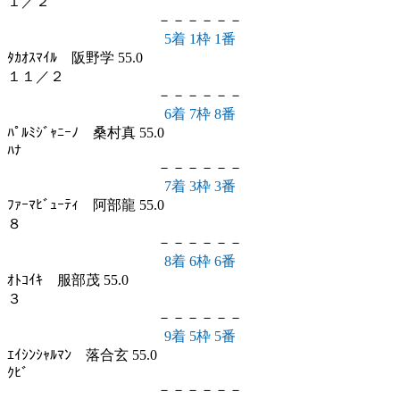
１／２
－－－－－－
5着 1枠 1番
ﾀｶｵｽﾏｲﾙ 阪野学 55.0
１１／２
－－－－－－
6着 7枠 8番
ﾊﾟﾙﾐｼﾞｬﾆｰﾉ 桑村真 55.0
ﾊﾅ
－－－－－－
7着 3枠 3番
ﾌｧｰﾏﾋﾞｭｰﾃｨ 阿部龍 55.0
８
－－－－－－
8着 6枠 6番
ｵﾄｺｲｷ 服部茂 55.0
３
－－－－－－
9着 5枠 5番
ｴｲｼﾝｼｬﾙﾏﾝ 落合玄 55.0
ｸﾋﾞ
－－－－－－