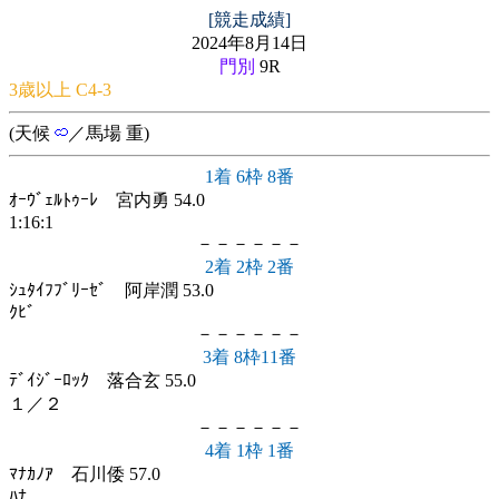
[競走成績]
2024年8月14日
門別
9R
3歳以上 C4-3
(天候
／馬場 重)
1着 6枠 8番
ｵｰｳﾞｪﾙﾄｩｰﾚ 宮内勇 54.0
1:16:1
－－－－－－
2着 2枠 2番
ｼｭﾀｲﾌﾌﾞﾘｰｾﾞ 阿岸潤 53.0
ｸﾋﾞ
－－－－－－
3着 8枠11番
ﾃﾞｲｼﾞｰﾛｯｸ 落合玄 55.0
１／２
－－－－－－
4着 1枠 1番
ﾏﾅｶﾉｱ 石川倭 57.0
ﾊﾅ