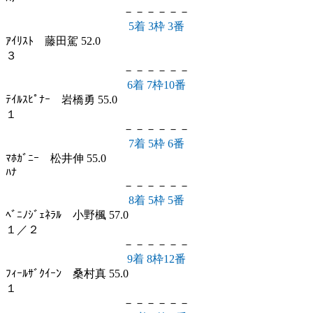
－－－－－－
5着 3枠 3番
ｱｲﾘｽﾄ 藤田駕 52.0
３
－－－－－－
6着 7枠10番
ﾃｲﾙｽﾋﾟﾅｰ 岩橋勇 55.0
１
－－－－－－
7着 5枠 6番
ﾏﾎｶﾞﾆｰ 松井伸 55.0
ﾊﾅ
－－－－－－
8着 5枠 5番
ﾍﾞﾆﾉｼﾞｪﾈﾗﾙ 小野楓 57.0
１／２
－－－－－－
9着 8枠12番
ﾌｨｰﾙｻﾞｸｲｰﾝ 桑村真 55.0
１
－－－－－－