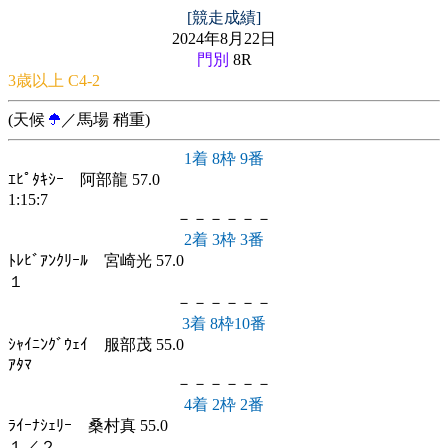
[競走成績]
2024年8月22日
門別
8R
3歳以上 C4-2
(天候
／馬場 稍重)
1着 8枠 9番
ｴﾋﾟﾀｷｼｰ 阿部龍 57.0
1:15:7
－－－－－－
2着 3枠 3番
ﾄﾚﾋﾞｱﾝｸﾘｰﾙ 宮崎光 57.0
１
－－－－－－
3着 8枠10番
ｼｬｲﾆﾝｸﾞｳｪｲ 服部茂 55.0
ｱﾀﾏ
－－－－－－
4着 2枠 2番
ﾗｲｰﾅｼｪﾘｰ 桑村真 55.0
１／２