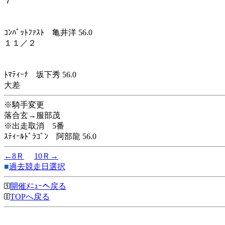
７
ｺﾝﾊﾞｯﾄﾌｧｽﾄ 亀井洋 56.0
１１／２
ﾄﾏﾃｨｰﾅ 坂下秀 56.0
大差
※騎手変更
落合玄→服部茂
※出走取消 5番
ｽﾃｨｰﾙﾄﾞﾗｺﾞﾝ 阿部龍 56.0
←8Ｒ
10Ｒ→
■
過去競走日選択
開催ﾒﾆｭｰへ戻る
TOPへ戻る