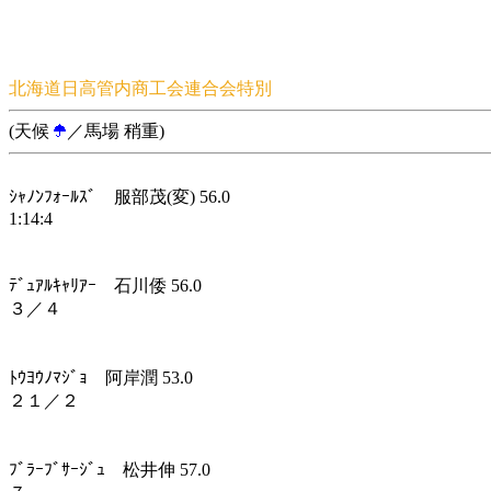
北海道日高管内商工会連合会特別
(天候
／馬場 稍重)
ｼｬﾉﾝﾌｫｰﾙｽﾞ 服部茂(変) 56.0
1:14:4
ﾃﾞｭｱﾙｷｬﾘｱｰ 石川倭 56.0
３／４
ﾄｳﾖｳﾉﾏｼﾞｮ 阿岸潤 53.0
２１／２
ﾌﾞﾗｰﾌﾞｻｰｼﾞｭ 松井伸 57.0