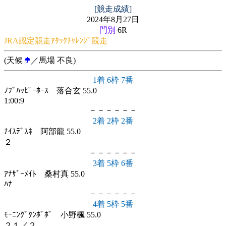
[競走成績]
2024年8月27日
門別
6R
JRA認定競走ｱﾀｯｸﾁｬﾚﾝｼﾞ競走
(天候
／馬場 不良)
1着 6枠 7番
ﾉﾌﾞﾊｯﾋﾟｰﾎｰｽ 落合玄 55.0
1:00:9
－－－－－－
2着 2枠 2番
ﾅｲｽﾃﾞｽﾈ 阿部龍 55.0
２
－－－－－－
3着 5枠 6番
ｱﾅｻﾞｰﾒｲﾄ 桑村真 55.0
ﾊﾅ
－－－－－－
4着 5枠 5番
ﾓｰﾆﾝｸﾞﾀﾝﾎﾟﾎﾟ 小野楓 55.0
２１／２