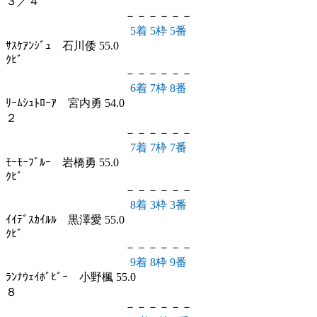
３／４
－－－－－－
5着 5枠 5番
ｻｽｹｱﾝｼﾞｭ 石川倭 55.0
ｸﾋﾞ
－－－－－－
6着 7枠 8番
ﾘｰﾑｼｭﾄﾛｰｱ 宮内勇 54.0
２
－－－－－－
7着 7枠 7番
ﾓｰﾓｰﾌﾞﾙｰ 岩橋勇 55.0
ｸﾋﾞ
－－－－－－
8着 3枠 3番
ｲｲﾃﾞｽｶｲﾙﾙ 黒澤愛 55.0
ｸﾋﾞ
－－－－－－
9着 8枠 9番
ﾗﾝﾅｳｪｲﾎﾞﾋﾞｰ 小野楓 55.0
８
－－－－－－