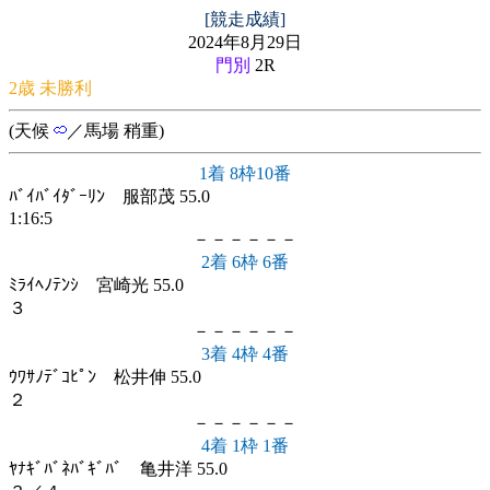
[競走成績]
2024年8月29日
門別
2R
2歳 未勝利
(天候
／馬場 稍重)
1着 8枠10番
ﾊﾞｲﾊﾞｲﾀﾞｰﾘﾝ 服部茂 55.0
1:16:5
－－－－－－
2着 6枠 6番
ﾐﾗｲﾍﾉﾃﾝｼ 宮崎光 55.0
３
－－－－－－
3着 4枠 4番
ｳﾜｻﾉﾃﾞｺﾋﾟﾝ 松井伸 55.0
２
－－－－－－
4着 1枠 1番
ﾔﾅｷﾞﾊﾞﾈﾊﾞｷﾞﾊﾞ 亀井洋 55.0