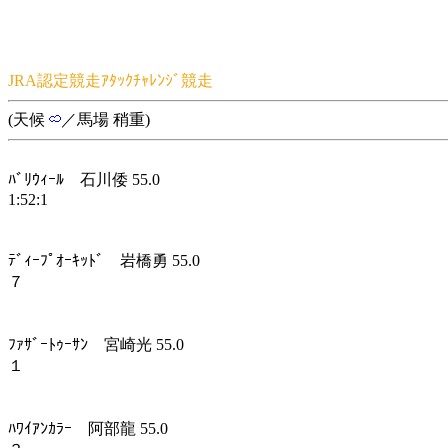
JRA認定競走ｱﾀｯｸﾁｬﾚﾝｼﾞ競走
(天候
／馬場 稍重)
ﾊﾞﾘｳｨｰﾙ 石川倭 55.0
1:52:1
ﾃﾞｨｰﾌﾟｵｰｷｯﾄﾞ 岩橋勇 55.0
７
ﾌｧｻﾞｰﾄｩｰｻﾝ 宮崎光 55.0
１
ﾊﾜｲｱﾝｶﾗｰ 阿部龍 55.0