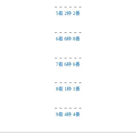
－－－－－－
5着 2枠 2番
－－－－－－
6着 8枠 8番
－－－－－－
7着 6枠 6番
－－－－－－
8着 1枠 1番
－－－－－－
9着 4枠 4番