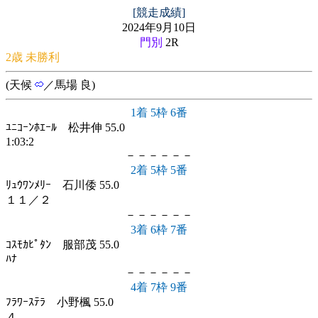
[競走成績]
2024年9月10日
門別
2R
2歳 未勝利
(天候
／馬場 良)
1着 5枠 6番
ﾕﾆｺｰﾝﾎｴｰﾙ 松井伸 55.0
1:03:2
－－－－－－
2着 5枠 5番
ﾘｭｳﾜﾝﾒﾘｰ 石川倭 55.0
１１／２
－－－－－－
3着 6枠 7番
ｺｽﾓｶﾋﾟﾀﾝ 服部茂 55.0
ﾊﾅ
－－－－－－
4着 7枠 9番
ﾌﾗﾜｰｽﾃﾗ 小野楓 55.0
４