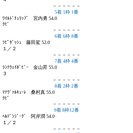
－－－－－－
5着 1枠 1番
ﾜｲﾙﾄﾞﾁｭﾘｯﾌﾟ 宮内勇 54.0
ｸﾋﾞ
－－－－－－
6着 6枠 8番
ﾗﾋﾟﾀﾞｯｼｭ 藤田駕 52.0
１／２
－－－－－－
7着 4枠 4番
ﾗﾝﾅｳｪｲﾎﾞﾋﾞｰ 金山昇 55.0
３
－－－－－－
8着 2枠 2番
ﾏﾅｳﾞｧﾙｷｭｰﾚ 桑村真 55.0
ｸﾋﾞ
－－－－－－
9着 8枠12番
ﾍﾙﾃﾞﾝｼﾞｰｸﾞ 阿岸潤 54.0
１／２
－－－－－－