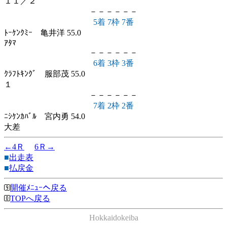
１１／２
－－－－－－
5着 7枠 7番
ﾄｰｹﾝｸﾐｰ 亀井洋 55.0
ｱﾀﾏ
－－－－－－
6着 3枠 3番
ｸﾗﾌﾄｷﾝｸﾞ 服部茂 55.0
１
－－－－－－
7着 2枠 2番
ﾆｼｹﾝｶﾊﾞﾙ 宮内勇 54.0
大差
←4Ｒ
6Ｒ→
■
出走表
■
払戻金
開催ﾒﾆｭｰへ戻る
TOPへ戻る
Hokkaidokeiba