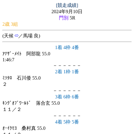
[競走成績]
2024年9月10日
門別
5R
2歳 3組
(天候
／馬場 良)
1着 4枠 4番
ｱﾅｻﾞｰﾒｲﾄ 阿部龍 55.0
1:46:7
－－－－－－
2着 1枠 1番
ﾐｿﾀﾛ 石川倭 55.0
２
－－－－－－
3着 6枠 6番
ｷﾝｸﾞｵﾌﾞﾜｰﾙﾄﾞ 落合玄 55.0
１１／２
－－－－－－
4着 5枠 5番
ｵｰｲｸﾓﾖ 桑村真 55.0