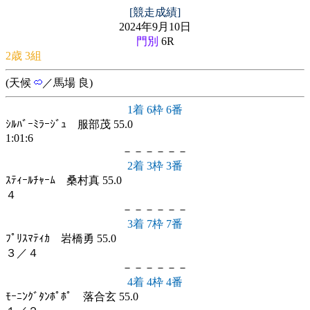
[競走成績]
2024年9月10日
門別
6R
2歳 3組
(天候
／馬場 良)
1着 6枠 6番
ｼﾙﾊﾞｰﾐﾗｰｼﾞｭ 服部茂 55.0
1:01:6
－－－－－－
2着 3枠 3番
ｽﾃｨｰﾙﾁｬｰﾑ 桑村真 55.0
４
－－－－－－
3着 7枠 7番
ﾌﾟﾘｽﾏﾃｨｶ 岩橋勇 55.0
３／４
－－－－－－
4着 4枠 4番
ﾓｰﾆﾝｸﾞﾀﾝﾎﾟﾎﾟ 落合玄 55.0