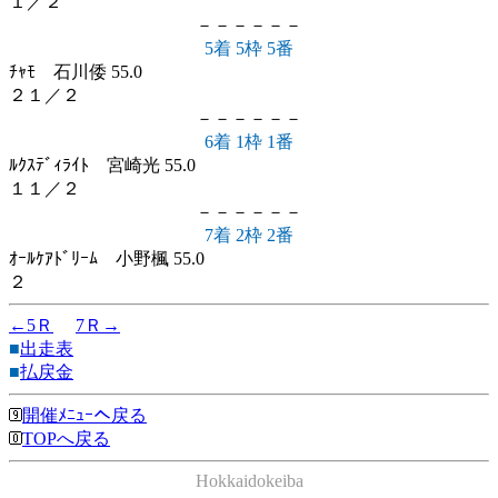
１／２
－－－－－－
5着 5枠 5番
ﾁｬﾓ 石川倭 55.0
２１／２
－－－－－－
6着 1枠 1番
ﾙｸｽﾃﾞｨﾗｲﾄ 宮崎光 55.0
１１／２
－－－－－－
7着 2枠 2番
ｵｰﾙｹｱﾄﾞﾘｰﾑ 小野楓 55.0
２
←5Ｒ
7Ｒ→
■
出走表
■
払戻金
開催ﾒﾆｭｰへ戻る
TOPへ戻る
Hokkaidokeiba