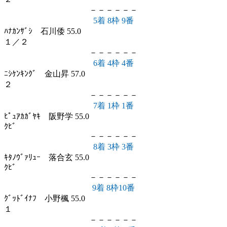
－－－－－－
5着 8枠 9番
ﾊﾅｶﾝｻﾞｼ 石川倭 55.0
１／２
－－－－－－
6着 4枠 4番
ﾆｼｹﾝｷﾝｸﾞ 金山昇 57.0
２
－－－－－－
7着 1枠 1番
ﾋﾟｭｱｶｶﾞﾔｷ 阪野学 55.0
ｸﾋﾞ
－－－－－－
8着 3枠 3番
ｷﾀﾉｳﾞｧﾘｭｰ 落合玄 55.0
ｸﾋﾞ
－－－－－－
9着 8枠10番
ｸﾞｯﾄﾞｲﾅﾌ 小野楓 55.0
１
－－－－－－