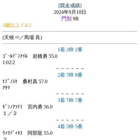
[競走成績]
2024年9月10日
門別
9R
3歳以上 C4-2
(天候
／馬場 良)
1着 2枠 2番
ｺﾞｰﾙﾃﾞﾝｱｲﾙ 岩橋勇 55.0
1:02:2
－－－－－－
2着 7枠 8番
ﾋﾃﾞﾉｽｹ 桑村真 57.0
ｱﾀﾏ
－－－－－－
3着 7枠 7番
ｷﾞﾝﾉｱﾗﾅﾐ 宮内勇 56.0
１／２
－－－－－－
4着 5枠 5番
ｳｨﾘﾃﾞｨﾀｽ 阿部龍 55.0
２