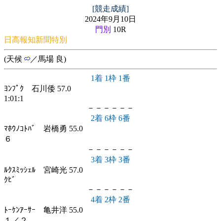
[競走成績]
2024年9月10日
門別
10R
日高報知新聞特別
(天候
／馬場 良)
1着 1枠 1番
ﾖﾝﾌﾟｸ 石川倭 57.0
1:01:1
－－－－－－
2着 6枠 6番
ﾏﾎｳﾉｺﾄﾊﾞ 岩橋勇 55.0
６
－－－－－－
3着 3枠 3番
ﾙｸｽﾐｯｼｪﾙ 宮崎光 57.0
ｸﾋﾞ
－－－－－－
4着 2枠 2番
ﾄｰｹﾝｱｰｻｰ 亀井洋 55.0
１／２