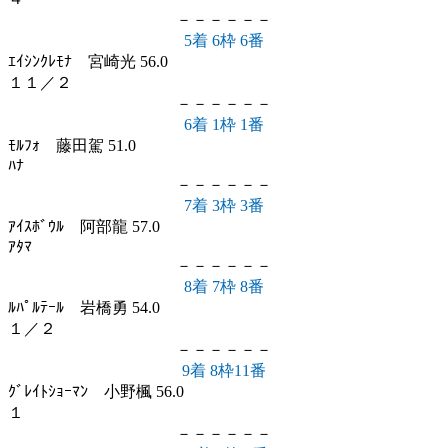
－－－－－－
5着 6枠 6番
ｴｲｼﾝｸﾚﾓﾅ 宮崎光 56.0
１１／２
－－－－－－
6着 1枠 1番
ﾓﾙﾌｫ 藤田駕 51.0
ﾊﾅ
－－－－－－
7着 3枠 3番
ｱｲｽﾎﾞｳﾙ 阿部龍 57.0
ｱﾀﾏ
－－－－－－
8着 7枠 8番
ﾙﾊﾟﾙﾃｰﾙ 岩橋勇 54.0
１／２
－－－－－－
9着 8枠11番
ｸﾞﾚｲﾄｼｮｰﾏﾝ 小野楓 56.0
１
－－－－－－