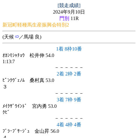
[競走成績]
2024年9月10日
門別
11R
新冠町軽種馬生産振興会特別2
(天候
／馬場 良)
1着 8枠10番
ｵｶﾝﾓｼｬﾁｮｳ 松井伸 54.0
1:13:7
－－－－－－
2着 2枠 2番
ﾋﾟﾝｸｳﾞｪﾉﾑ 桑村真 53.0
３
－－－－－－
3着 7枠 9番
ﾒｲｸｻﾞｳｲﾝﾄﾞ 宮内勇 53.0
ｸﾋﾞ
－－－－－－
4着 4枠 4番
ﾌﾞﾗｰﾌﾞｻｰｼﾞｭ 金山昇 56.0
４