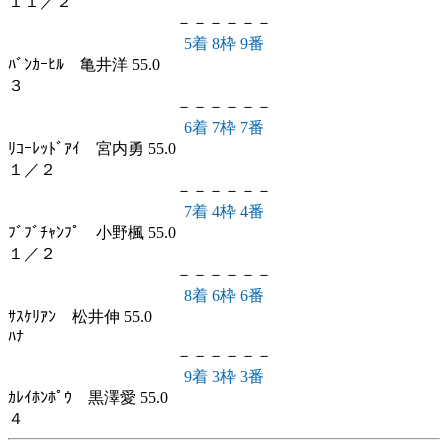
１１／２
－－－－－－
5着 8枠 9番
ﾊﾞﾝｶｰﾋﾙ 亀井洋 55.0
３
－－－－－－
6着 7枠 7番
ﾘｺｰﾚｯﾄﾞｱｲ 宮内勇 55.0
１／２
－－－－－－
7着 4枠 4番
ﾌﾞﾌﾞﾁｬﾝﾌﾟ 小野楓 55.0
１／２
－－－－－－
8着 6枠 6番
ｻｽｹﾘｱﾝ 松井伸 55.0
ﾊﾅ
－－－－－－
9着 3枠 3番
ｶﾚｲﾎﾝﾎﾟｳ 黒澤愛 55.0
４