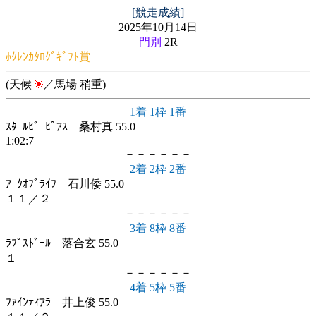
[競走成績]
2025年10月14日
門別
2R
ﾎｸﾚﾝｶﾀﾛｸﾞｷﾞﾌﾄ賞
(天候
／馬場 稍重)
1着 1枠 1番
ｽﾀｰﾙﾋﾞｰﾋﾟｱｽ 桑村真 55.0
1:02:7
－－－－－－
2着 2枠 2番
ｱｰｸｵﾌﾞﾗｲﾌ 石川倭 55.0
１１／２
－－－－－－
3着 8枠 8番
ﾗﾌﾟｽﾄﾞｰﾙ 落合玄 55.0
１
－－－－－－
4着 5枠 5番
ﾌｧｲﾝﾃｨｱﾗ 井上俊 55.0