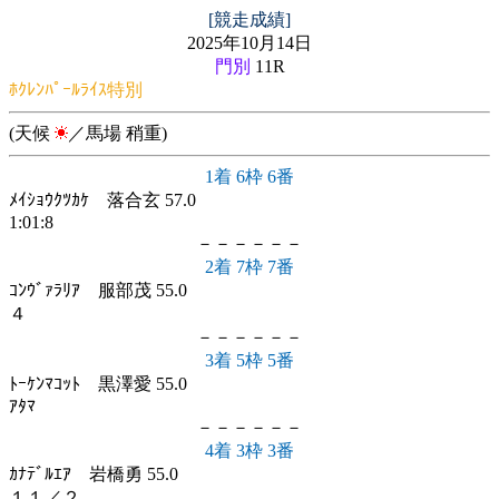
[競走成績]
2025年10月14日
門別
11R
ﾎｸﾚﾝﾊﾟｰﾙﾗｲｽ特別
(天候
／馬場 稍重)
1着 6枠 6番
ﾒｲｼｮｳｸﾂｶｹ 落合玄 57.0
1:01:8
－－－－－－
2着 7枠 7番
ｺﾝｳﾞｧﾗﾘｱ 服部茂 55.0
４
－－－－－－
3着 5枠 5番
ﾄｰｹﾝﾏｺｯﾄ 黒澤愛 55.0
ｱﾀﾏ
－－－－－－
4着 3枠 3番
ｶﾅﾃﾞﾙｴｱ 岩橋勇 55.0
１１／２