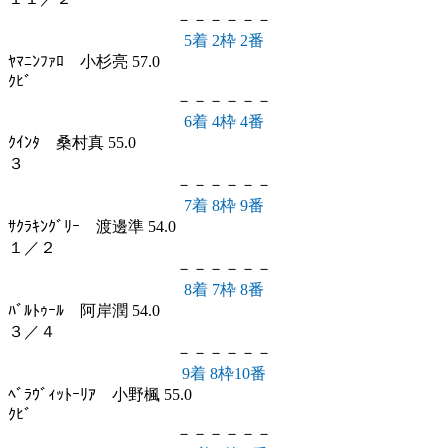
－－－－－－
5着 2枠 2番
ﾔﾏﾆﾝﾌｧﾛ 小杉亮 57.0
ｸﾋﾞ
－－－－－－
6着 4枠 4番
ｸｲﾝﾀ 桑村真 55.0
３
－－－－－－
7着 8枠 9番
ｻｸﾗｷﾝｸﾞﾘｰ 渡邊準 54.0
１／２
－－－－－－
8着 7枠 8番
ﾊﾞﾙﾄｩｰﾙ 阿岸潤 54.0
３／４
－－－－－－
9着 8枠10番
ﾍﾞﾗｳﾞｨｯﾄｰﾘｱ 小野楓 55.0
ｸﾋﾞ
－－－－－－