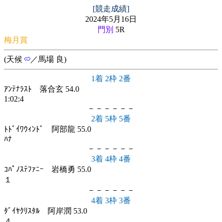
[競走成績]
2024年5月16日
門別
5R
梅月賞
(天候
／馬場 良)
1着 2枠 2番
ｱﾝﾃﾅﾗｽﾄ 落合玄 54.0
1:02:4
－－－－－－
2着 5枠 5番
ﾄﾄﾞｲﾜｳｨﾝﾄﾞ 阿部龍 55.0
ﾊﾅ
－－－－－－
3着 4枠 4番
ｺﾊﾟﾉｽﾃﾌｧﾆｰ 岩橋勇 55.0
１
－－－－－－
4着 3枠 3番
ﾀﾞｲﾔｸﾘｽﾀﾙ 阿岸潤 53.0
４