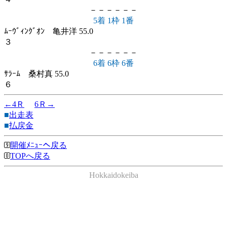
－－－－－－
5着 1枠 1番
ﾑｰｳﾞｨﾝｸﾞｵﾝ 亀井洋 55.0
３
－－－－－－
6着 6枠 6番
ｻﾗｰﾑ 桑村真 55.0
６
←4Ｒ
6Ｒ→
■
出走表
■
払戻金
開催ﾒﾆｭｰへ戻る
TOPへ戻る
Hokkaidokeiba