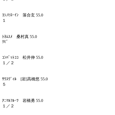
ﾖｼﾉﾋﾛｰｲﾝ 落合玄 55.0
１
ﾄﾈﾑｽﾒ 桑村真 55.0
ｸﾋﾞ
ｺﾝﾊﾞｯﾄｺｺ 松井伸 55.0
１／２
ｻｳｽｳﾞｨﾙ [岩]高橋悠 55.0
５
ｱﾆﾏﾙﾌﾙｰﾂ 岩橋勇 55.0
１／２