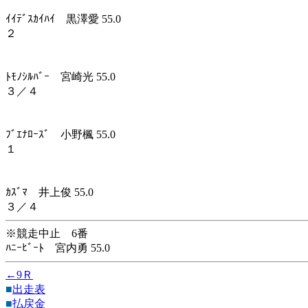
ｲｲﾃﾞｽｶｲﾊｲ 黒澤愛 55.0
２
ﾄﾓﾉｼﾙﾊﾞｰ 宮崎光 55.0
３／４
ﾌﾞｴﾅﾛｰｽﾞ 小野楓 55.0
１
ｶｽﾞﾏ 井上俊 55.0
３／４
※競走中止 6番
ﾊﾆｰﾋﾞｰﾄ 宮内勇 55.0
←9Ｒ
■
出走表
■
払戻金