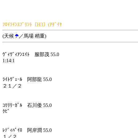
ﾌﾛｲﾗｲﾝｽﾌﾟﾘﾝﾄ〔H3〕(ｱﾀﾞｲﾔ
(天候
／馬場 稍重)
ｳﾞｨｳﾞｨｱﾝｴｲﾄ 服部茂 55.0
1:14:1
ﾗｲﾄｳﾞｪｰﾙ 阿部龍 55.0
２１／２
ｺﾓﾘﾘｰｶﾞﾙ 石川倭 55.0
ｸﾋﾞ
ﾚﾃﾞｨﾊﾟｲﾛ 阿岸潤 55.0
１／２