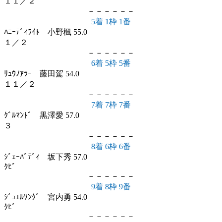
１１／２
－－－－－－
5着 1枠 1番
ﾊﾆｰﾃﾞｨﾗｲﾄ 小野楓 55.0
１／２
－－－－－－
6着 5枠 5番
ﾘｭｳﾉｱﾗｰ 藤田駕 54.0
１１／２
－－－－－－
7着 7枠 7番
ｸﾞﾙﾏﾝﾄﾞ 黒澤愛 57.0
３
－－－－－－
8着 6枠 6番
ｼﾞｪｰﾊﾞﾃﾞｨ 坂下秀 57.0
ｸﾋﾞ
－－－－－－
9着 8枠 9番
ｼﾞｭｴﾙｿﾝｸﾞ 宮内勇 54.0
ｸﾋﾞ
－－－－－－