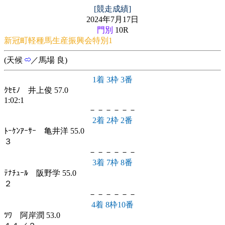
[競走成績]
2024年7月17日
門別
10R
新冠町軽種馬生産振興会特別1
(天候
／馬場 良)
1着 3枠 3番
ｸｾﾓﾉ 井上俊 57.0
1:02:1
－－－－－－
2着 2枠 2番
ﾄｰｹﾝｱｰｻｰ 亀井洋 55.0
３
－－－－－－
3着 7枠 8番
ﾃﾅﾁｭｰﾙ 阪野学 55.0
２
－－－－－－
4着 8枠10番
ﾂﾜ 阿岸潤 53.0