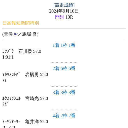
[競走成績]
2024年9月10日
門別
10R
日高報知新聞特別
(天候
／馬場 良)
1着 1枠 1番
ﾖﾝﾌﾟｸ 石川倭 57.0
1:01:1
－－－－－－
2着 6枠 6番
ﾏﾎｳﾉｺﾄﾊﾞ 岩橋勇 55.0
６
－－－－－－
3着 3枠 3番
ﾙｸｽﾐｯｼｪﾙ 宮崎光 57.0
ｸﾋﾞ
－－－－－－
4着 2枠 2番
ﾄｰｹﾝｱｰｻｰ 亀井洋 55.0
１／２