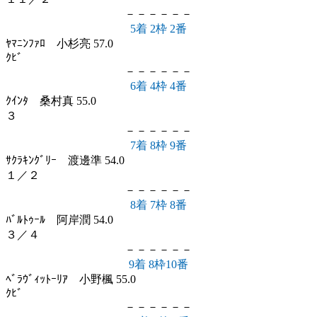
－－－－－－
5着 2枠 2番
ﾔﾏﾆﾝﾌｧﾛ 小杉亮 57.0
ｸﾋﾞ
－－－－－－
6着 4枠 4番
ｸｲﾝﾀ 桑村真 55.0
３
－－－－－－
7着 8枠 9番
ｻｸﾗｷﾝｸﾞﾘｰ 渡邊準 54.0
１／２
－－－－－－
8着 7枠 8番
ﾊﾞﾙﾄｩｰﾙ 阿岸潤 54.0
３／４
－－－－－－
9着 8枠10番
ﾍﾞﾗｳﾞｨｯﾄｰﾘｱ 小野楓 55.0
ｸﾋﾞ
－－－－－－