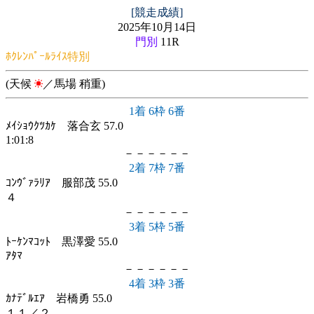
[競走成績]
2025年10月14日
門別
11R
ﾎｸﾚﾝﾊﾟｰﾙﾗｲｽ特別
(天候
／馬場 稍重)
1着 6枠 6番
ﾒｲｼｮｳｸﾂｶｹ 落合玄 57.0
1:01:8
－－－－－－
2着 7枠 7番
ｺﾝｳﾞｧﾗﾘｱ 服部茂 55.0
４
－－－－－－
3着 5枠 5番
ﾄｰｹﾝﾏｺｯﾄ 黒澤愛 55.0
ｱﾀﾏ
－－－－－－
4着 3枠 3番
ｶﾅﾃﾞﾙｴｱ 岩橋勇 55.0
１１／２