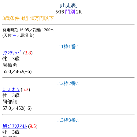
[出走表]
5/16
門別
2R
3歳条件 4組 40万円以下
発走時刻 16:05／距離 1200m
(天候
／馬場 良)
∴1枠1番∴
ﾘｱﾝｿﾘｯﾄﾞ
(
3.8
)
牝 3歳
岩橋勇
55.0／462(+6)
∴2枠2番∴
ﾋｰﾛｰｵｰｿ
(
5.3
)
牡 3歳
阿部龍
57.0／452(+6)
∴3枠3番∴
ｶﾘﾋﾞｱﾝｽﾏｲﾙ
(
9.5
)
牝 3歳