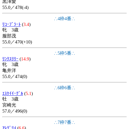
黒澤愛
55.0／478(-4)
∴4枠4番∴
ﾘｺｰﾌﾞﾗｰﾄ
(
3.4
)
牝 3歳
服部茂
55.0／470(+10)
∴5枠5番∴
ﾘﾝｸｽﾘﾘｰ
(
14.9
)
牝 3歳
亀井洋
55.0／474(0)
∴6枠6番∴
ｴｽｹｲｲｰｸﾞﾙ
(
5.1
)
牡 3歳
宮崎光
57.0／496(0)
∴7枠7番∴
ｱﾚｸﾞﾘﾒ
(
6.6
)