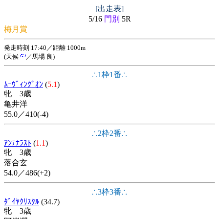
[出走表]
5/16
門別
5R
梅月賞
発走時刻 17:40／距離 1000m
(天候
／馬場 良)
∴1枠1番∴
ﾑｰｳﾞｨﾝｸﾞｵﾝ
(
5.1
)
牝 3歳
亀井洋
55.0／410(-4)
∴2枠2番∴
ｱﾝﾃﾅﾗｽﾄ
(
1.1
)
牝 3歳
落合玄
54.0／486(+2)
∴3枠3番∴
ﾀﾞｲﾔｸﾘｽﾀﾙ
(34.7)
牝 3歳