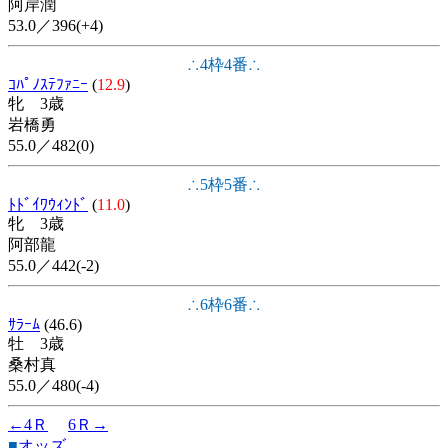
阿岸潤
53.0／396(+4)
∴4枠4番∴
ｺﾊﾟﾉｽﾃﾌｧﾆｰ
(
12.9
)
牝 3歳
岩橋勇
55.0／482(0)
∴5枠5番∴
ﾄﾄﾞｲﾜｳｨﾝﾄﾞ
(
11.0
)
牝 3歳
阿部龍
55.0／442(-2)
∴6枠6番∴
ｻﾗｰﾑ
(46.6)
牡 3歳
桑村真
55.0／480(-4)
←4Ｒ
6Ｒ→
■
オッズ