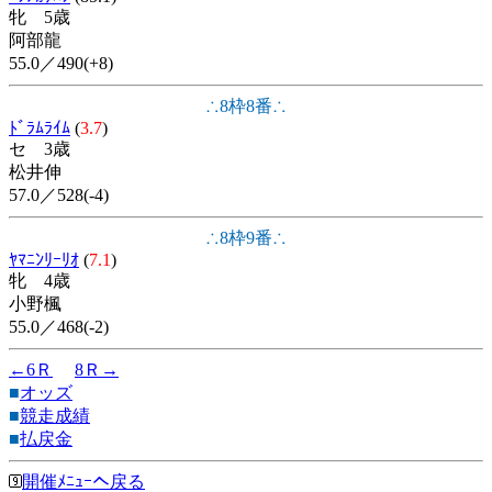
牝 5歳
阿部龍
55.0／490(+8)
∴8枠8番∴
ﾄﾞﾗﾑﾗｲﾑ
(
3.7
)
セ 3歳
松井伸
57.0／528(-4)
∴8枠9番∴
ﾔﾏﾆﾝﾘｰﾘｵ
(
7.1
)
牝 4歳
小野楓
55.0／468(-2)
←6Ｒ
8Ｒ→
■
オッズ
■
競走成績
■
払戻金
開催ﾒﾆｭｰへ戻る