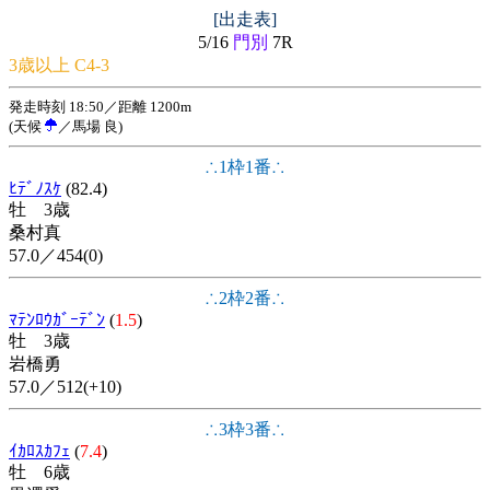
[出走表]
5/16
門別
7R
3歳以上 C4-3
発走時刻 18:50／距離 1200m
(天候
／馬場 良)
∴1枠1番∴
ﾋﾃﾞﾉｽｹ
(82.4)
牡 3歳
桑村真
57.0／454(0)
∴2枠2番∴
ﾏﾃﾝﾛｳｶﾞｰﾃﾞﾝ
(
1.5
)
牡 3歳
岩橋勇
57.0／512(+10)
∴3枠3番∴
ｲｶﾛｽｶﾌｪ
(
7.4
)
牡 6歳