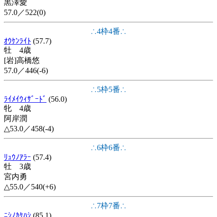
黒澤愛
57.0／522(0)
∴4枠4番∴
ｵｳｹﾝﾗｲﾄ
(57.7)
牡 4歳
[岩]高橋悠
57.0／446(-6)
∴5枠5番∴
ﾗｲﾒｲｳｨｻﾞｰﾄﾞ
(56.0)
牝 4歳
阿岸潤
△53.0／458(-4)
∴6枠6番∴
ﾘｭｳﾉｱﾗｰ
(57.4)
牡 3歳
宮内勇
△55.0／540(+6)
∴7枠7番∴
ﾆｼﾉｶｹﾊｼ
(85.1)