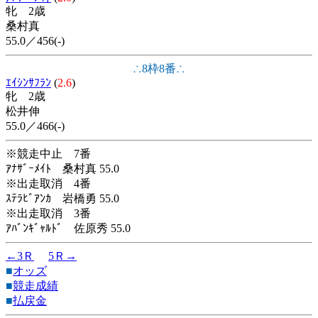
牝 2歳
桑村真
55.0／456(-)
∴8枠8番∴
ｴｲｼﾝｻﾌﾗﾝ
(
2.6
)
牝 2歳
松井伸
55.0／466(-)
※競走中止 7番
ｱﾅｻﾞｰﾒｲﾄ 桑村真 55.0
※出走取消 4番
ｽﾃﾗﾋﾞｱﾝｶ 岩橋勇 55.0
※出走取消 3番
ｱﾊﾞﾝｷﾞｬﾙﾄﾞ 佐原秀 55.0
←3Ｒ
5Ｒ→
■
オッズ
■
競走成績
■
払戻金