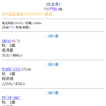
[出走表]
7/3
門別
4R
JRA認定競走ﾌﾚｯｼｭﾁｬﾚﾝｼﾞ競走
発走時刻 16:05／距離 1100m
(天候
／馬場 稍重)
∴1枠1番∴
ｴﾙﾃｨｼ
(
6.7
)
牝 2歳
黒澤愛
55.0／486(-)
∴2枠2番∴
ｻﾝﾖｳﾄﾞﾝﾌｧﾝ
(72.4)
牡 2歳
阿岸潤
△53.0／452(-)
∴3枠3番∴
ｱﾊﾞﾝｷﾞｬﾙﾄﾞ
牝 2歳