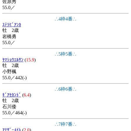
佐原秀
55.0／
∴4枠4番∴
ｽﾃﾗﾋﾞｱﾝｶ
牡 2歳
岩橋勇
55.0／
∴5枠5番∴
ﾔﾏｼｮｳｴﾙｻﾝ
(
15.9
)
牡 2歳
小野楓
55.0／442(-)
∴6枠6番∴
ｷﾞｱｾｶﾝﾄﾞ
(
6.4
)
牡 2歳
石川倭
55.0／464(-)
∴7枠7番∴
ｱﾅｻﾞｰﾒｲﾄ
(
2.0
)