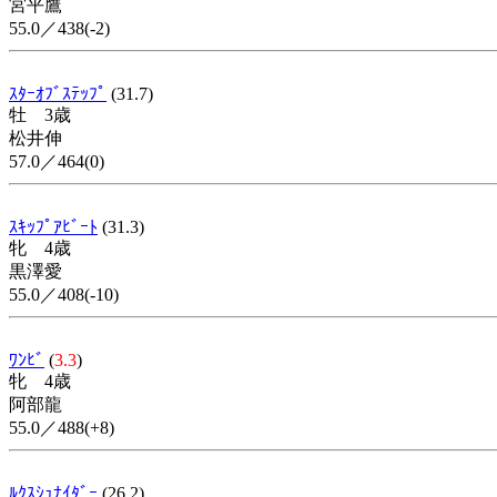
宮平鷹
55.0／438(-2)
ｽﾀｰｵﾌﾞｽﾃｯﾌﾟ
(31.7)
牡 3歳
松井伸
57.0／464(0)
ｽｷｯﾌﾟｱﾋﾞｰﾄ
(31.3)
牝 4歳
黒澤愛
55.0／408(-10)
ﾜﾝﾋﾞ
(
3.3
)
牝 4歳
阿部龍
55.0／488(+8)
ﾙｸｽｼｭﾅｲﾀﾞｰ
(26.2)