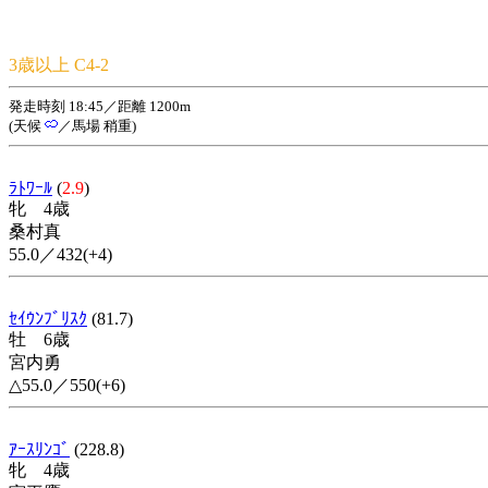
3歳以上 C4-2
発走時刻 18:45／距離 1200m
(天候
／馬場 稍重)
ﾗﾄﾜｰﾙ
(
2.9
)
牝 4歳
桑村真
55.0／432(+4)
ｾｲｳﾝﾌﾞﾘｽｸ
(81.7)
牡 6歳
宮内勇
△55.0／550(+6)
ｱｰｽﾘﾝｺﾞ
(228.8)
牝 4歳