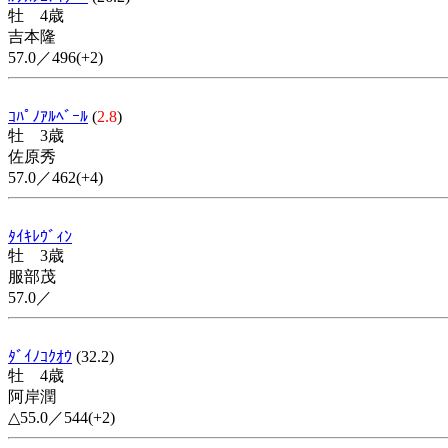
牡 4歳
吉本隆
57.0／496(+2)
ｺﾊﾟﾉｱﾙﾍﾞｰﾙ
(
2.8
)
牡 3歳
佐原秀
57.0／462(+4)
ﾀｲｷﾚｳﾞｨﾝ
牡 3歳
服部茂
57.0／
ﾀﾞｲﾉｺｸｵｳ
(32.2)
牡 4歳
阿岸潤
△55.0／544(+2)