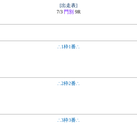
[出走表]
7/3
門別
9R
∴1枠1番∴
∴2枠2番∴
∴3枠3番∴