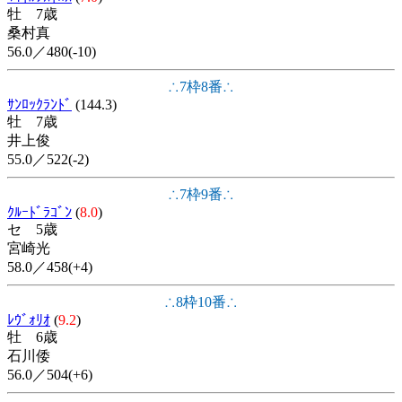
牡 7歳
桑村真
56.0／480(-10)
∴7枠8番∴
ｻﾝﾛｯｸﾗﾝﾄﾞ
(144.3)
牡 7歳
井上俊
55.0／522(-2)
∴7枠9番∴
ｸﾙｰﾄﾞﾗｺﾞﾝ
(
8.0
)
セ 5歳
宮崎光
58.0／458(+4)
∴8枠10番∴
ﾚｳﾞｫﾘｵ
(
9.2
)
牡 6歳
石川倭
56.0／504(+6)