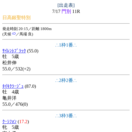
[出走表]
7/17
門別
11R
日高銀聖特別
発走時刻 20:15／距離 1800m
(天候
／馬場 良)
∴1枠1番∴
ｻｲﾚﾝﾄﾌﾞﾗｯｸ
(55.0)
牡 5歳
松井伸
55.0／532(+2)
∴2枠2番∴
ﾀｲｷｸﾗｰｼﾞｭ
(87.0)
牡 4歳
亀井洋
55.0／476(0)
∴3枠3番∴
ｸｰｼﾌｫﾝ
(
17.2
)
牝 5歳