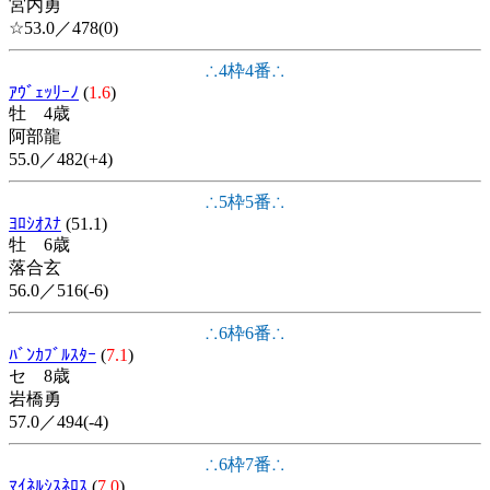
宮内勇
☆53.0／478(0)
∴4枠4番∴
ｱｳﾞｪｯﾘｰﾉ
(
1.6
)
牡 4歳
阿部龍
55.0／482(+4)
∴5枠5番∴
ﾖﾛｼｵｽﾅ
(51.1)
牡 6歳
落合玄
56.0／516(-6)
∴6枠6番∴
ﾊﾞﾝｶﾌﾞﾙｽﾀｰ
(
7.1
)
セ 8歳
岩橋勇
57.0／494(-4)
∴6枠7番∴
ﾏｲﾈﾙｼｽﾈﾛｽ
(
7.0
)