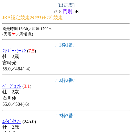
[出走表]
7/18
門別
5R
JRA認定競走ｱﾀｯｸﾁｬﾚﾝｼﾞ競走
発走時刻 16:30／距離 1700m
(天候
／馬場 良)
∴1枠1番∴
ﾌｧｻﾞｰﾄｩｰｻﾝ
(
7.5
)
牡 2歳
宮崎光
55.0／464(+4)
∴2枠2番∴
ﾍﾟｰｼﾞｪﾝﾄ
(
3.1
)
牡 2歳
石川倭
55.0／504(-6)
∴3枠3番∴
ﾕｲﾀﾞｲﾅｿｰ
(245.0)
牡 2歳