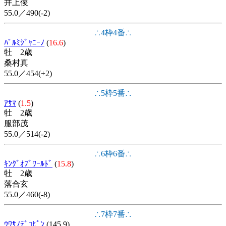
井上俊
55.0／490(-2)
∴4枠4番∴
ﾊﾟﾙﾐｼﾞｬﾆｰﾉ
(
16.6
)
牡 2歳
桑村真
55.0／454(+2)
∴5枠5番∴
ｱｻﾏ
(
1.5
)
牡 2歳
服部茂
55.0／514(-2)
∴6枠6番∴
ｷﾝｸﾞｵﾌﾞﾜｰﾙﾄﾞ
(
15.8
)
牡 2歳
落合玄
55.0／460(-8)
∴7枠7番∴
ｳﾜｻﾉﾃﾞｺﾋﾟﾝ
(145.9)