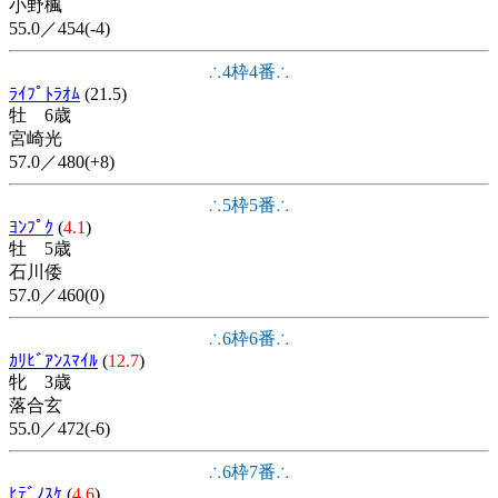
小野楓
55.0／454(-4)
∴4枠4番∴
ﾗｲﾌﾟﾄﾗｵﾑ
(21.5)
牡 6歳
宮崎光
57.0／480(+8)
∴5枠5番∴
ﾖﾝﾌﾟｸ
(
4.1
)
牡 5歳
石川倭
57.0／460(0)
∴6枠6番∴
ｶﾘﾋﾞｱﾝｽﾏｲﾙ
(
12.7
)
牝 3歳
落合玄
55.0／472(-6)
∴6枠7番∴
ﾋﾃﾞﾉｽｹ
(
4.6
)