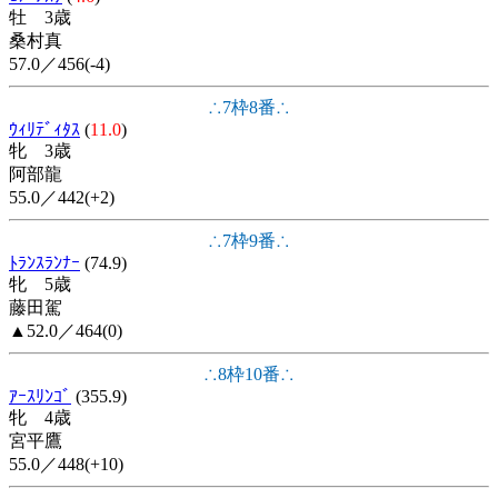
牡 3歳
桑村真
57.0／456(-4)
∴7枠8番∴
ｳｨﾘﾃﾞｨﾀｽ
(
11.0
)
牝 3歳
阿部龍
55.0／442(+2)
∴7枠9番∴
ﾄﾗﾝｽﾗﾝﾅｰ
(74.9)
牝 5歳
藤田駕
▲52.0／464(0)
∴8枠10番∴
ｱｰｽﾘﾝｺﾞ
(355.9)
牝 4歳
宮平鷹
55.0／448(+10)