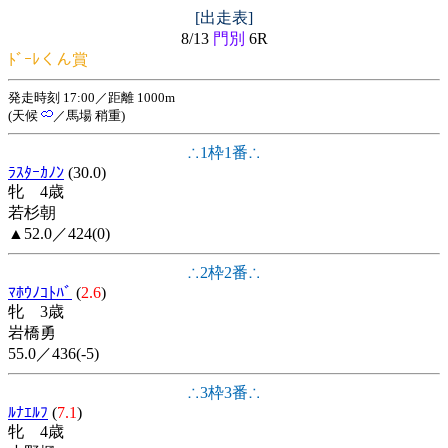
[出走表]
8/13
門別
6R
ﾄﾞｰﾚくん賞
発走時刻 17:00／距離 1000m
(天候
／馬場 稍重)
∴1枠1番∴
ﾗｽﾀｰｶﾉﾝ
(30.0)
牝 4歳
若杉朝
▲52.0／424(0)
∴2枠2番∴
ﾏﾎｳﾉｺﾄﾊﾞ
(
2.6
)
牝 3歳
岩橋勇
55.0／436(-5)
∴3枠3番∴
ﾙﾅｴﾙﾌ
(
7.1
)
牝 4歳