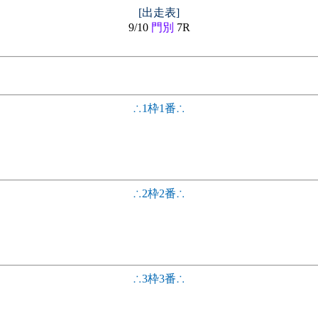
[出走表]
9/10
門別
7R
∴1枠1番∴
∴2枠2番∴
∴3枠3番∴