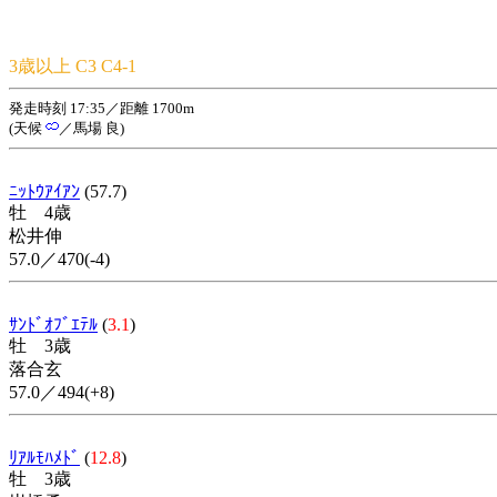
3歳以上 C3 C4-1
発走時刻 17:35／距離 1700m
(天候
／馬場 良)
ﾆｯﾄｳｱｲｱﾝ
(57.7)
牡 4歳
松井伸
57.0／470(-4)
ｻﾝﾄﾞｵﾌﾞｴﾃﾙ
(
3.1
)
牡 3歳
落合玄
57.0／494(+8)
ﾘｱﾙﾓﾊﾒﾄﾞ
(
12.8
)
牡 3歳