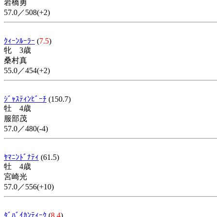
岩橋勇
57.0／508(+2)
ｸｨｰﾝﾙｰﾗｰ
(
7.5
)
牝 3歳
桑村真
55.0／454(+2)
ｼﾞｬｽﾃｨﾝﾋﾞｰﾁ
(150.7)
牡 4歳
服部茂
57.0／480(-4)
ﾔﾏﾆﾝﾄﾞﾅﾃｨ
(61.5)
牡 4歳
宮崎光
57.0／556(+10)
ﾀﾞﾊﾞｲｶﾝﾃｨｰｸ
(
8.4
)