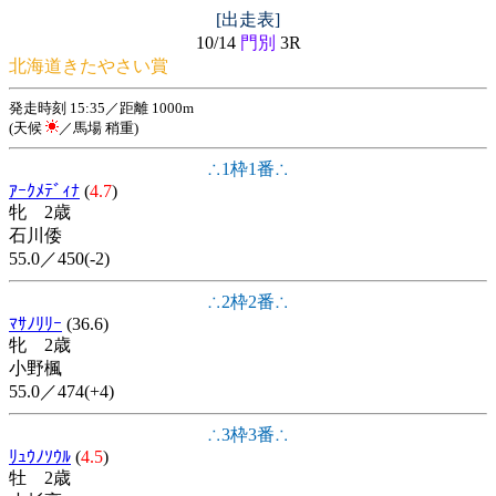
[出走表]
10/14
門別
3R
北海道きたやさい賞
発走時刻 15:35／距離 1000m
(天候
／馬場 稍重)
∴1枠1番∴
ｱｰｸﾒﾃﾞｨﾅ
(
4.7
)
牝 2歳
石川倭
55.0／450(-2)
∴2枠2番∴
ﾏｻﾉﾘﾘｰ
(36.6)
牝 2歳
小野楓
55.0／474(+4)
∴3枠3番∴
ﾘｭｳﾉｿｳﾙ
(
4.5
)
牡 2歳