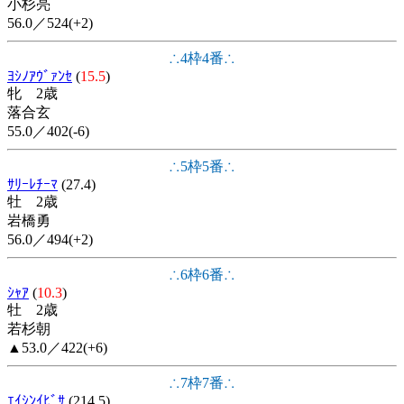
小杉亮
56.0／524(+2)
∴4枠4番∴
ﾖｼﾉｱｳﾞｧﾝｾ
(
15.5
)
牝 2歳
落合玄
55.0／402(-6)
∴5枠5番∴
ｻﾘｰﾚﾁｰﾏ
(27.4)
牡 2歳
岩橋勇
56.0／494(+2)
∴6枠6番∴
ｼｬｱ
(
10.3
)
牡 2歳
若杉朝
▲53.0／422(+6)
∴7枠7番∴
ｴｲｼﾝｲﾋﾞｻ
(214.5)