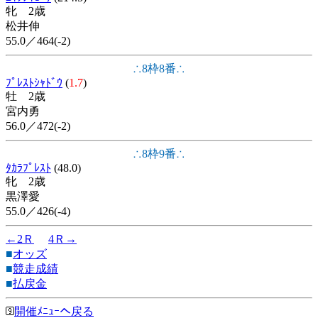
牝 2歳
松井伸
55.0／464(-2)
∴8枠8番∴
ﾌﾟﾚｽﾄｼｬﾄﾞｳ
(
1.7
)
牡 2歳
宮内勇
56.0／472(-2)
∴8枠9番∴
ﾀｶﾗﾌﾟﾚｽﾄ
(48.0)
牝 2歳
黒澤愛
55.0／426(-4)
←2Ｒ
4Ｒ→
■
オッズ
■
競走成績
■
払戻金
開催ﾒﾆｭｰへ戻る