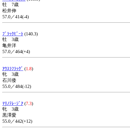
牡 7歳
松井伸
57.0／414(-4)
ﾌﾞﾗｯｸﾋﾞｰﾄ
(140.3)
牡 3歳
亀井洋
57.0／464(+4)
ｱｳｽﾗﾌﾗｯｸﾞ
(
1.8
)
牝 3歳
石川倭
55.0／484(-12)
ﾏﾘﾉﾃﾚｰｼﾞｱ
(
7.3
)
牝 3歳
黒澤愛
55.0／442(+12)