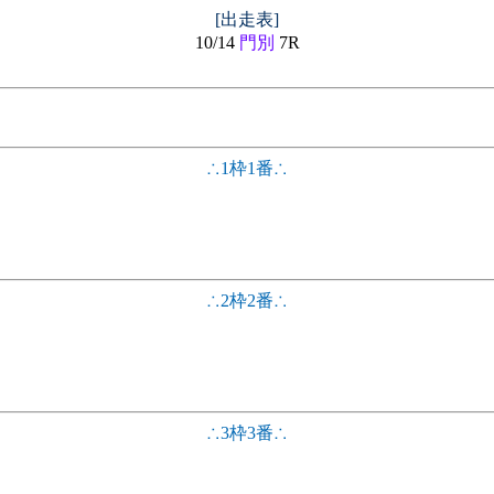
[出走表]
10/14
門別
7R
∴1枠1番∴
∴2枠2番∴
∴3枠3番∴