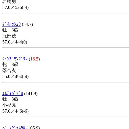
岩橋勇
57.0／526(-4)
ﾀﾞｲﾊｯｼｭｳ
(54.7)
牡 3歳
服部茂
57.0／444(0)
ｸｲﾝｽﾞﾓﾝﾌﾞﾗﾝ
(
16.5
)
牝 3歳
落合玄
55.0／494(-4)
ｴﾑﾃｨﾊﾟﾌﾞﾛ
(141.9)
牡 3歳
小杉亮
57.0／446(-6)
ﾍﾞﾆﾉｼﾞｪﾈﾗﾙ
(105.9)