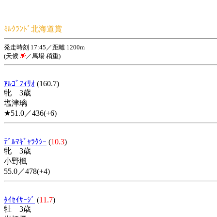
ﾐﾙｸﾗﾝﾄﾞ北海道賞
発走時刻 17:45／距離 1200m
(天候
／馬場 稍重)
ｱﾙｺﾞﾌｨﾘｵ
(160.7)
牝 3歳
塩津璃
★51.0／436(+6)
ﾃﾞﾙﾏｷﾞｬﾗｸｼｰ
(
10.3
)
牝 3歳
小野楓
55.0／478(+4)
ﾀｲｾｲｻｰｼﾞ
(
11.7
)
牡 3歳