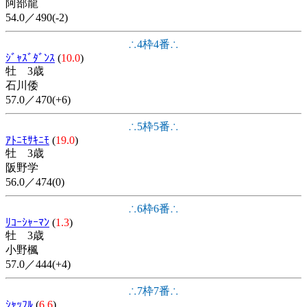
阿部龍
54.0／490(-2)
∴4枠4番∴
ｼﾞｬｽﾞﾀﾞﾝｽ
(
10.0
)
牡 3歳
石川倭
57.0／470(+6)
∴5枠5番∴
ｱﾄﾆﾓｻｷﾆﾓ
(
19.0
)
牡 3歳
阪野学
56.0／474(0)
∴6枠6番∴
ﾘｺｰｼｬｰﾏﾝ
(
1.3
)
牡 3歳
小野楓
57.0／444(+4)
∴7枠7番∴
ｼｬｯﾌﾙ
(
6.6
)