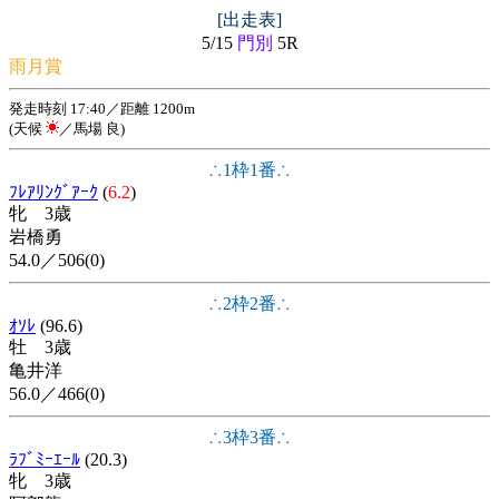
[出走表]
5/15
門別
5R
雨月賞
発走時刻 17:40／距離 1200m
(天候
／馬場 良)
∴1枠1番∴
ﾌﾚｱﾘﾝｸﾞｱｰｸ
(
6.2
)
牝 3歳
岩橋勇
54.0／506(0)
∴2枠2番∴
ｵｿﾚ
(96.6)
牡 3歳
亀井洋
56.0／466(0)
∴3枠3番∴
ﾗﾌﾞﾐｰｴｰﾙ
(20.3)
牝 3歳