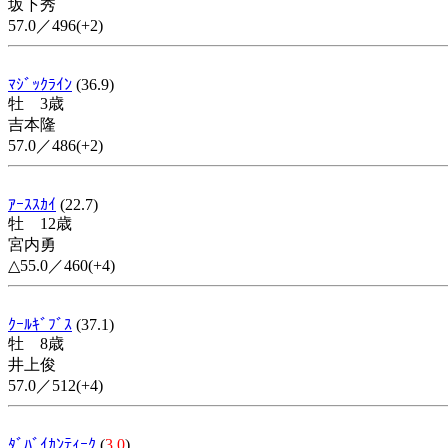
坂下秀
57.0／496(+2)
ﾏｼﾞｯｸﾗｲﾝ
(36.9)
牡 3歳
吉本隆
57.0／486(+2)
ｱｰｽｽｶｲ
(22.7)
牡 12歳
宮内勇
△55.0／460(+4)
ｸｰﾙｷﾞﾌﾞｽ
(37.1)
牡 8歳
井上俊
57.0／512(+4)
ﾀﾞﾊﾞｲｶﾝﾃｨｰｸ
(
3.0
)