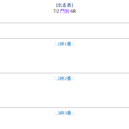
[出走表]
7/2
門別
6R
∴1枠1番∴
∴2枠2番∴
∴3枠3番∴