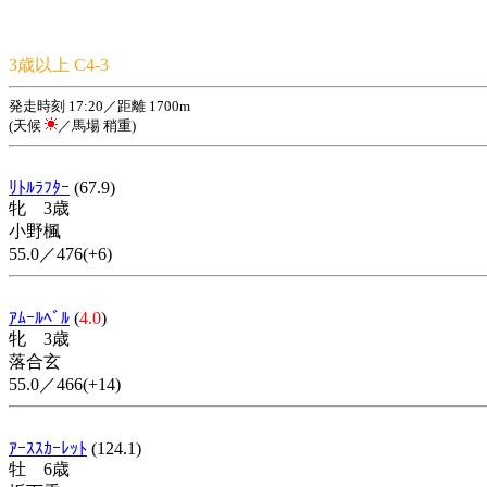
3歳以上 C4-3
発走時刻 17:20／距離 1700m
(天候
／馬場 稍重)
ﾘﾄﾙﾗﾌﾀｰ
(67.9)
牝 3歳
小野楓
55.0／476(+6)
ｱﾑｰﾙﾍﾞﾙ
(
4.0
)
牝 3歳
落合玄
55.0／466(+14)
ｱｰｽｽｶｰﾚｯﾄ
(124.1)
牡 6歳