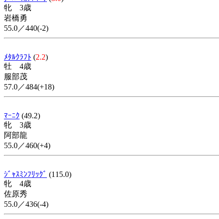
牝 3歳
岩橋勇
55.0／440(-2)
ﾒﾀﾙｸﾗﾌﾄ
(
2.2
)
牡 4歳
服部茂
57.0／484(+18)
ﾏｰﾆｸ
(49.2)
牝 3歳
阿部龍
55.0／460(+4)
ｼﾞｬｽﾐﾝﾌﾘｯｸﾞ
(115.0)
牝 4歳
佐原秀
55.0／436(-4)