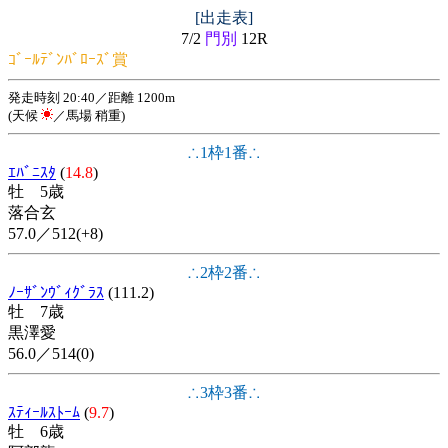
[出走表]
7/2
門別
12R
ｺﾞｰﾙﾃﾞﾝﾊﾞﾛｰｽﾞ賞
発走時刻 20:40／距離 1200m
(天候
／馬場 稍重)
∴1枠1番∴
ｴﾊﾞﾆｽﾀ
(
14.8
)
牡 5歳
落合玄
57.0／512(+8)
∴2枠2番∴
ﾉｰｻﾞﾝｳﾞｨｸﾞﾗｽ
(111.2)
牡 7歳
黒澤愛
56.0／514(0)
∴3枠3番∴
ｽﾃｨｰﾙｽﾄｰﾑ
(
9.7
)
牡 6歳