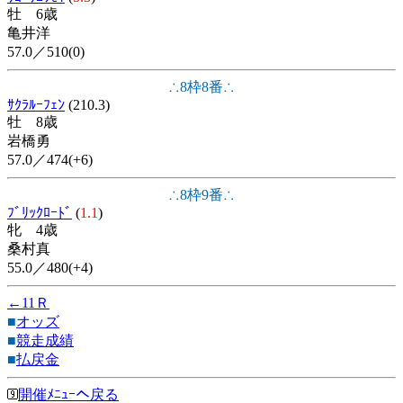
牡 6歳
亀井洋
57.0／510(0)
∴8枠8番∴
ｻｸﾗﾙｰﾌｪﾝ
(210.3)
牡 8歳
岩橋勇
57.0／474(+6)
∴8枠9番∴
ﾌﾞﾘｯｸﾛｰﾄﾞ
(
1.1
)
牝 4歳
桑村真
55.0／480(+4)
←11Ｒ
■
オッズ
■
競走成績
■
払戻金
開催ﾒﾆｭｰへ戻る