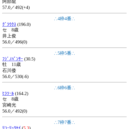
阿部龍
57.0／492(+4)
∴4枠4番∴
ｸﾞﾗｳｸｽ
(196.0)
セ 8歳
井上俊
56.0／496(0)
∴5枠5番∴
ﾌｼﾞﾉﾊﾟﾝｻｰ
(30.5)
牡 11歳
石川倭
56.0／530(-6)
∴6枠6番∴
ﾋﾗｿｰﾙ
(164.2)
セ 8歳
宮崎光
56.0／492(0)
∴7枠7番∴
ﾘｺｰﾘｭｳｾｲ
(
5.3
)