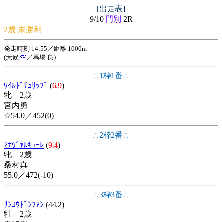
[出走表]
9/10
門別
2R
2歳 未勝利
発走時刻 14:55／距離 1000m
(天候
／馬場 良)
∴1枠1番∴
ﾜｲﾙﾄﾞﾁｭﾘｯﾌﾟ
(
6.9
)
牝 2歳
宮内勇
☆54.0／452(0)
∴2枠2番∴
ﾏﾅｳﾞｧﾙｷｭｰﾚ
(
9.4
)
牝 2歳
桑村真
55.0／472(-10)
∴3枠3番∴
ｻﾝﾖｳﾄﾞﾝﾌｧﾝ
(44.2)
牡 2歳