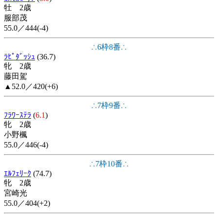
牡 2歳
服部茂
55.0／444(-4)
∴6枠8番∴
ﾗﾋﾟﾀﾞｯｼｭ
(36.7)
牝 2歳
藤田駕
▲52.0／420(+6)
∴7枠9番∴
ﾌﾗﾜｰｽﾃﾗ
(
6.1
)
牝 2歳
小野楓
55.0／446(-4)
∴7枠10番∴
ｴﾙﾌｪﾘｰｸ
(74.7)
牝 2歳
宮崎光
55.0／404(+2)