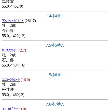
黒澤愛
55.0／452(0)
∴4枠4番∴
ﾗﾝﾅｳｪｲﾎﾞﾋﾞｰ
(261.7)
牡 2歳
金山昇
55.0／422(+2)
∴5枠5番∴
ﾘｭｳﾜﾝﾒﾘｰ
(
2.7
)
牝 2歳
石川倭
55.0／434(+6)
∴5枠6番∴
ﾕﾆｺｰﾝﾎｴｰﾙ
(
16.0
)
牡 2歳
松井伸
55.0／460(-2)
∴6枠7番∴
ｺｽﾓｶﾋﾟﾀﾝ
(
3.0
)