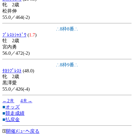
牝 2歳
松井伸
55.0／464(-2)
∴8枠8番∴
ﾌﾟﾚｽﾄｼｬﾄﾞｳ
(
1.7
)
牡 2歳
宮内勇
56.0／472(-2)
∴8枠9番∴
ﾀｶﾗﾌﾟﾚｽﾄ
(48.0)
牝 2歳
黒澤愛
55.0／426(-4)
←2Ｒ
4Ｒ→
■
オッズ
■
競走成績
■
払戻金
開催ﾒﾆｭｰへ戻る