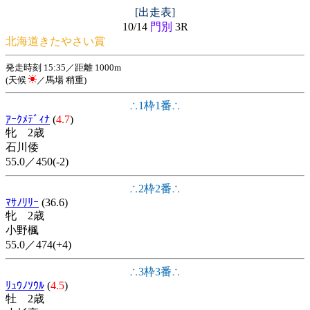
[出走表]
10/14
門別
3R
北海道きたやさい賞
発走時刻 15:35／距離 1000m
(天候
／馬場 稍重)
∴1枠1番∴
ｱｰｸﾒﾃﾞｨﾅ
(
4.7
)
牝 2歳
石川倭
55.0／450(-2)
∴2枠2番∴
ﾏｻﾉﾘﾘｰ
(36.6)
牝 2歳
小野楓
55.0／474(+4)
∴3枠3番∴
ﾘｭｳﾉｿｳﾙ
(
4.5
)
牡 2歳