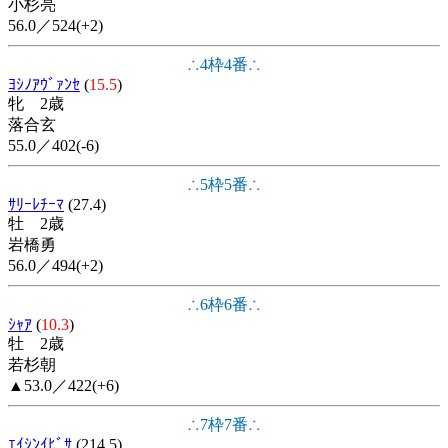
小杉亮
56.0／524(+2)
∴4枠4番∴
ﾖｼﾉｱｳﾞｧﾝｾ
(
15.5
)
牝 2歳
落合玄
55.0／402(-6)
∴5枠5番∴
ｻﾘｰﾚﾁｰﾏ
(27.4)
牡 2歳
岩橋勇
56.0／494(+2)
∴6枠6番∴
ｼｬｱ
(
10.3
)
牡 2歳
若杉朝
▲53.0／422(+6)
∴7枠7番∴
ｴｲｼﾝｲﾋﾞｻ
(214.5)