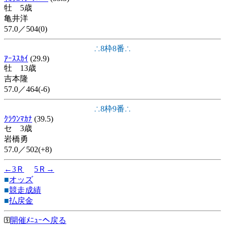
牡 5歳
亀井洋
57.0／504(0)
∴8枠8番∴
ｱｰｽｽｶｲ
(29.9)
牡 13歳
吉本隆
57.0／464(-6)
∴8枠9番∴
ｸﾗｳﾝﾏｶﾅ
(39.5)
セ 3歳
岩橋勇
57.0／502(+8)
←3Ｒ
5Ｒ→
■
オッズ
■
競走成績
■
払戻金
開催ﾒﾆｭｰへ戻る