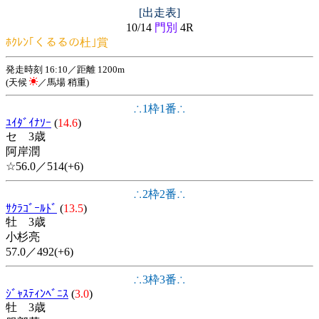
[出走表]
10/14
門別
4R
ﾎｸﾚﾝ｢くるるの杜｣賞
発走時刻 16:10／距離 1200m
(天候
／馬場 稍重)
∴1枠1番∴
ﾕｲﾀﾞｲﾅｿｰ
(
14.6
)
セ 3歳
阿岸潤
☆56.0／514(+6)
∴2枠2番∴
ｻｸﾗｺﾞｰﾙﾄﾞ
(
13.5
)
牡 3歳
小杉亮
57.0／492(+6)
∴3枠3番∴
ｼﾞｬｽﾃｨﾝﾍﾞﾆｽ
(
3.0
)
牡 3歳