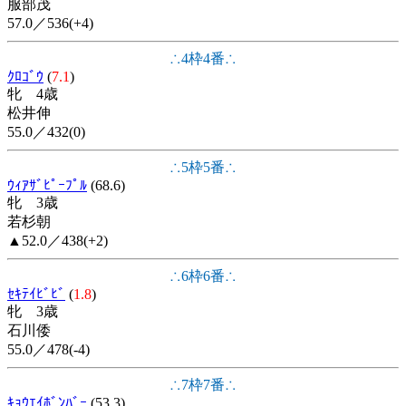
服部茂
57.0／536(+4)
∴4枠4番∴
ｸﾛｺﾞｳ
(
7.1
)
牝 4歳
松井伸
55.0／432(0)
∴5枠5番∴
ｳｨｱｻﾞﾋﾟｰﾌﾟﾙ
(68.6)
牝 3歳
若杉朝
▲52.0／438(+2)
∴6枠6番∴
ｾｷﾃｲﾋﾞﾋﾞ
(
1.8
)
牝 3歳
石川倭
55.0／478(-4)
∴7枠7番∴
ｷｮｳｴｲﾎﾞﾝﾊﾞｰ
(53.3)