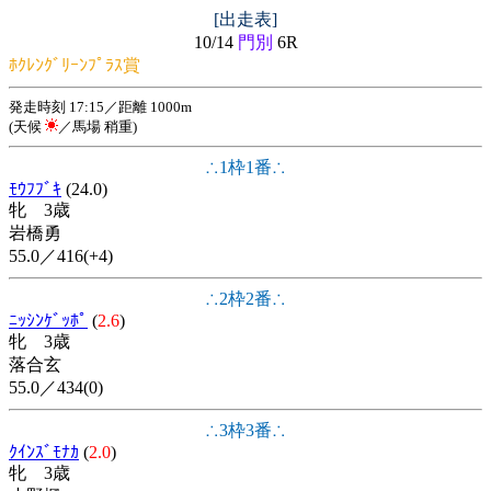
[出走表]
10/14
門別
6R
ﾎｸﾚﾝｸﾞﾘｰﾝﾌﾟﾗｽ賞
発走時刻 17:15／距離 1000m
(天候
／馬場 稍重)
∴1枠1番∴
ﾓｳﾌﾌﾞｷ
(24.0)
牝 3歳
岩橋勇
55.0／416(+4)
∴2枠2番∴
ﾆｯｼﾝｹﾞｯﾎﾟ
(
2.6
)
牝 3歳
落合玄
55.0／434(0)
∴3枠3番∴
ｸｲﾝｽﾞﾓﾅｶ
(
2.0
)
牝 3歳