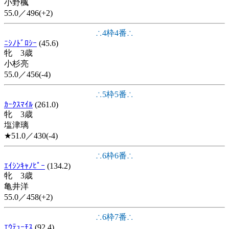
小野楓
55.0／496(+2)
∴4枠4番∴
ﾆｼﾉﾄﾞﾛｼｰ
(45.6)
牝 3歳
小杉亮
55.0／456(-4)
∴5枠5番∴
ｶｰｸｽﾏｲﾙ
(261.0)
牝 3歳
塩津璃
★51.0／430(-4)
∴6枠6番∴
ｴｲｼﾝｷｬﾉﾋﾟｰ
(134.2)
牝 3歳
亀井洋
55.0／458(+2)
∴6枠7番∴
ｴｳﾃｭｰﾓｽ
(92.4)