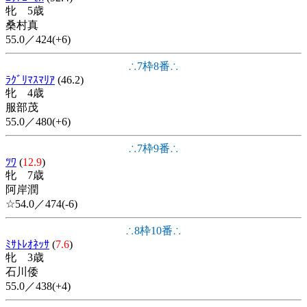
牝 5歳
桑村真
55.0／424(+6)
∴7枠8番∴
ﾗｸﾞﾘﾏｽﾏﾘｱ
(46.2)
牝 4歳
服部茂
55.0／480(+6)
∴7枠9番∴
ﾂﾜ
(
12.9
)
牝 7歳
阿岸潤
☆54.0／474(-6)
∴8枠10番∴
ﾐｻﾄﾚｵﾈｯｻ
(
7.6
)
牝 3歳
石川倭
55.0／438(+4)