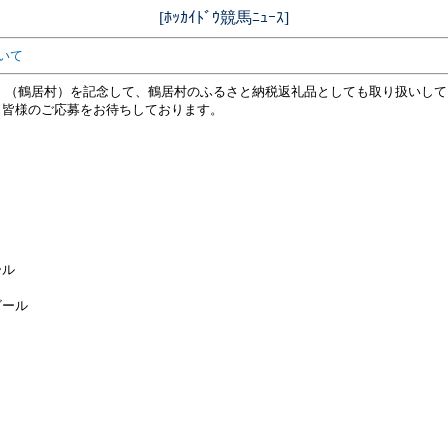
[ﾎｯｶｲﾄﾞｳ競馬ﾆｭｰｽ]
ついて
鶴居村）を記念して、鶴居村のふるさと納税返礼品としても取り扱いしている、「ク
。皆様のご応募をお待ちしております。
ール
ール