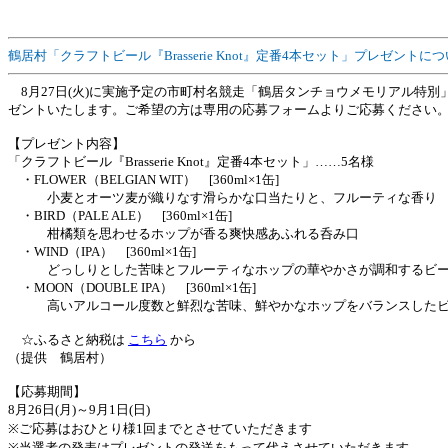
鶴居村「クラフトビール『Brasserie Knot』定番4本セット」プレゼントに
8月27日(火)に実施予定の市町村名競走「鶴居タンチョウメモリアル特別」（
ゼントいたします。ご希望の方は専用の応募フォームよりご応募ください
【プレゼント内容】
「クラフトビール『Brasserie Knot』定番4本セット」……5名様
・FLOWER（BELGIAN WIT） [360ml×1缶]
小麦とオーツ麦が織りなす滑らかな口当たりと、フルーティな香り
・BIRD（PALE ALE） [360ml×1缶]
柑橘類を思わせるホップが香る爽快感あふれる呑み口
・WIND（IPA） [360ml×1缶]
どっしりとした苦味とフルーティなホップの華やかさが調和するビ
・MOON（DOUBLE IPA） [360ml×1缶]
高いアルコール度数と鮮烈な苦味、鮮やかなホップをバランスしたビ
☆ふるさと納税は
こちら
から
（提供 鶴居村）
【応募期間】
8月26日(月)～9月1日(日)
※ご応募はおひとり様1回までとさせていただきます
※当選者の発表はプレゼントの発送をもって代えさせていただきます