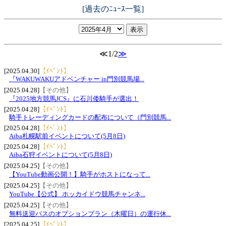
[過去のﾆｭｰｽ一覧]
≪1/2
≫
[2025.04.30]
【ｲﾍﾞﾝﾄ】
『WAKUWAKUアドベンチャー in門別競馬場...
[2025.04.28]
【その他】
『2025地方競馬JCS』に石川倭騎手が選出！
[2025.04.28]
【ｲﾍﾞﾝﾄ】
騎手トレーディングカードの配布について（門別競馬...
[2025.04.28]
【ｲﾍﾞﾝﾄ】
Aiba札幌駅前イベントについて(5月8日)
[2025.04.28]
【ｲﾍﾞﾝﾄ】
Aiba石狩イベントについて(5月8日)
[2025.04.25]
【その他】
【YouTube動画公開！】騎手がホストになって...
[2025.04.25]
【その他】
YouTube【公式】 ホッカイドウ競馬チャンネ...
[2025.04.25]
【その他】
無料送迎バスのオプションプラン（木曜日）の運行休...
[2025.04.25]
【ｲﾍﾞﾝﾄ】