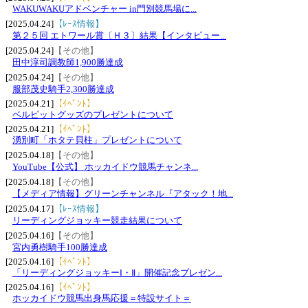
WAKUWAKUアドベンチャー in門別競馬場に...
[2025.04.24]
【ﾚｰｽ情報】
第２５回 エトワール賞〔Ｈ３〕結果【インタビュー...
[2025.04.24]
【その他】
田中淳司調教師1,900勝達成
[2025.04.24]
【その他】
服部茂史騎手2,300勝達成
[2025.04.21]
【ｲﾍﾞﾝﾄ】
ベルピットグッズのプレゼントについて
[2025.04.21]
【ｲﾍﾞﾝﾄ】
湧別町「ホタテ貝柱」プレゼントについて
[2025.04.18]
【その他】
YouTube【公式】 ホッカイドウ競馬チャンネ...
[2025.04.18]
【その他】
【メディア情報】グリーンチャンネル『アタック！地...
[2025.04.17]
【ﾚｰｽ情報】
リーディングジョッキー競走結果について
[2025.04.16]
【その他】
宮内勇樹騎手100勝達成
[2025.04.16]
【ｲﾍﾞﾝﾄ】
「リーディングジョッキーⅠ・Ⅱ」開催記念プレゼン...
[2025.04.16]
【ｲﾍﾞﾝﾄ】
ホッカイドウ競馬出身馬応援＝特設サイト＝