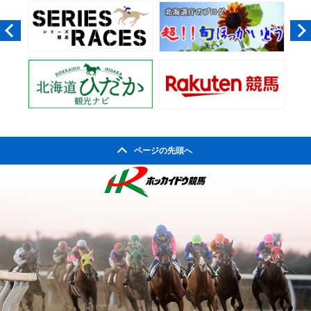
ページの先頭へ