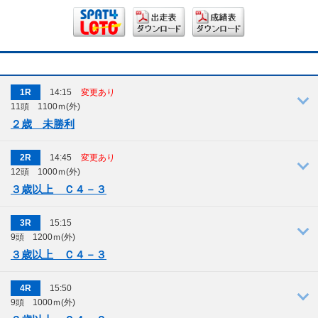
1
14:15
変更
あり
11頭 1100ｍ(外)
２歳 未勝利
2
14:45
変更
あり
12頭 1000ｍ(外)
前5走出走表
出走表
オッズ
成績表
動画
３歳以上 Ｃ４－３
3
15:15
9頭 1200ｍ(外)
前5走出走表
出走表
オッズ
成績表
動画
３歳以上 Ｃ４－３
4
15:50
9頭 1000ｍ(外)
前5走出走表
出走表
オッズ
成績表
動画