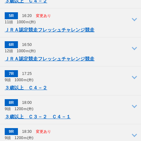
３歳以上 Ｃ４－２
5
16:20
変更
あり
11頭 1000ｍ(外)
前5走出走表
出走表
オッズ
成績表
動画
ＪＲＡ認定競走フレッシュチャレンジ競走
6
16:50
12頭 1000ｍ(外)
前5走出走表
出走表
オッズ
成績表
動画
ＪＲＡ認定競走フレッシュチャレンジ競走
7
17:25
9頭 1000ｍ(外)
前5走出走表
出走表
オッズ
成績表
動画
３歳以上 Ｃ４－２
8
18:00
9頭 1200ｍ(外)
前5走出走表
出走表
オッズ
成績表
動画
３歳以上 Ｃ３－２ Ｃ４－１
9
18:30
変更
あり
9頭 1200ｍ(外)
前5走出走表
出走表
オッズ
成績表
動画