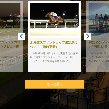
クラシックカッ
北海道スプリントカップ選定馬に
2026ﾔﾝｸﾞｼﾞｮｯ
インタビュー動
ついて（随時更新）
ﾝﾄﾞ門別 結果
令和8年8月13日（木）に実施予定の 第30
本日（8月5日〔
Ａ認定競走 第１
回 北海道スプリントカップ（ＪｐｎⅢ）に
いて『2026ヤン
カップ〔Ｈ３〕
ついて、出走予定馬をお知らせいたし
ライアルラウンド
ト1,200ｍ（
もっと見る