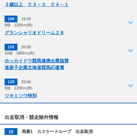
３歳以上 Ｃ３－２ Ｃ４－１
10
19:20
9頭 1200ｍ(外)
前5走出走表
出走表
オッズ
成績表
動画
グランシャリオドリーム２８
11
20:00
10頭 1800ｍ(外)
前5走出走表
出走表
オッズ
成績表
動画
ホッカイドウ競馬連携企業協賛
道産子企業北海道競馬応援賞
12
20:40
9頭 1200ｍ(外)
前5走出走表
出走表
オッズ
成績表
動画
ツキミソウ特別
出走取消・競走除外情報
前5走出走表
出走表
オッズ
成績表
動画
1
カスケードループ
出走取消
1