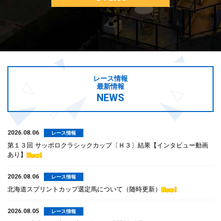
レース情報
最新情報
NEWS
2026.08.06
レース情報
第１３回 サッポロクラシックカップ〔Ｈ３〕結果【インタビュー動画
あり】
2026.08.06
レース情報
北海道スプリントカップ選定馬について（随時更新）
2026.08.05
レース情報