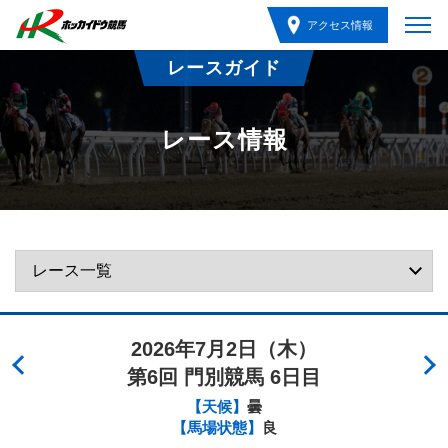
アクセス情報
レースガイド
レース情報
2026年7月2日（木）
第6回 門別競馬 6日目
【天候】
曇
【馬場状態】
良