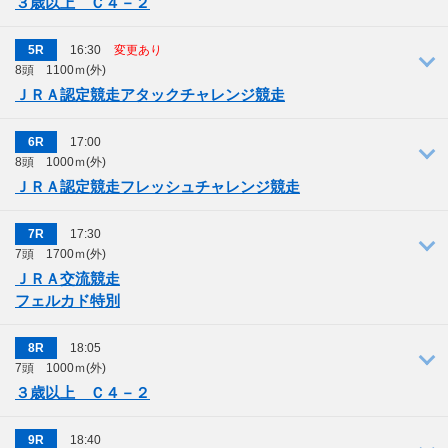
３歳以上 Ｃ４－２
5
16:30
変更
あり
8頭 1100ｍ(外)
前5走出走表
出走表
オッズ
成績表
動画
ＪＲＡ認定競走アタックチャレンジ競走
6
17:00
8頭 1000ｍ(外)
前5走出走表
出走表
オッズ
成績表
動画
ＪＲＡ認定競走フレッシュチャレンジ競走
7
17:30
7頭 1700ｍ(外)
前5走出走表
出走表
オッズ
成績表
動画
ＪＲＡ交流競走
フェルカド特別
8
18:05
7頭 1000ｍ(外)
前5走出走表
出走表
オッズ
成績表
動画
３歳以上 Ｃ４－２
9
18:40