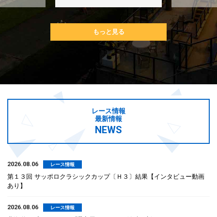
もっと見る
レース情報
最新情報
NEWS
2026.08.06
レース情報
第１３回 サッポロクラシックカップ〔Ｈ３〕結果【インタビュー動画
あり】
2026.08.06
レース情報