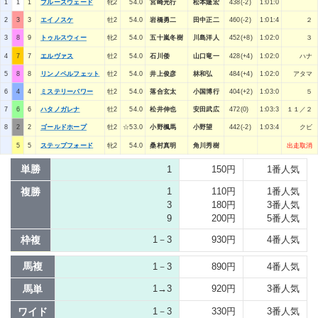
1
1
1
ブルースウェード
牝2
54.0
宮崎光行
松本隆宏
438(-2)
1:01:0
2
3
3
エイノスケ
牡2
54.0
岩橋勇二
田中正二
460(-2)
1:01:4
２
3
8
9
トゥルスウィー
牝2
54.0
五十嵐冬樹
川島洋人
452(+8)
1:02:0
３
4
7
7
エルヴァス
牡2
54.0
石川倭
山口竜一
428(+4)
1:02:0
ハナ
5
8
8
リンノペルフェット
牡2
54.0
井上俊彦
林和弘
484(+4)
1:02:0
アタマ
6
4
4
ミステリーパワー
牡2
54.0
落合玄太
小国博行
404(+2)
1:03:0
５
7
6
6
ハタノガレナ
牡2
54.0
松井伸也
安田武広
472(0)
1:03:3
１１／２
8
2
2
ゴールドホープ
牡2
☆53.0
小野楓馬
小野望
442(-2)
1:03:4
クビ
5
5
ステップフォード
牝2
54.0
桑村真明
角川秀樹
出走取消
単勝
1
150円
1番人気
複勝
1
110円
1番人気
3
180円
3番人気
9
200円
5番人気
枠複
1－3
930円
4番人気
馬複
1－3
890円
4番人気
馬単
1→3
920円
3番人気
ワイド
1－3
330円
3番人気