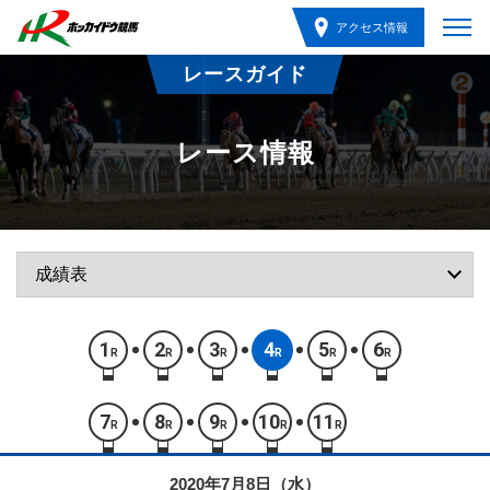
アクセス情報
レースガイド
レース情報
1
2
3
4
5
6
R
R
R
R
R
R
7
8
9
10
11
R
R
R
R
R
2020年7月8日（水）