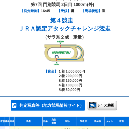
第7回 門別競馬 2日目 1000ｍ(外)
【発走時刻】
16:45
【天候】
曇
【馬場状態】
重
第４競走
ＪＲＡ認定アタックチャレンジ競走
（サラ系２歳 定量）
【賞金】
１着 1,000,000円
２着 200,000円
３着 150,000円
４着 100,000円
５着 50,000円
判定写真等（地方競馬情報サイト）
負担
着順
枠番
馬番
馬名
性齢
騎手
調教師
馬体重
タイム
着差
重量