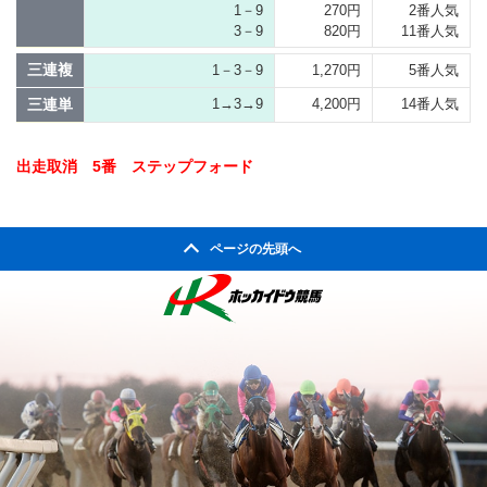
1－9
270円
2番人気
3－9
820円
11番人気
三連複
1－3－9
1,270円
5番人気
三連単
1→3→9
4,200円
14番人気
出走取消 5番 ステップフォード
ページの先頭へ