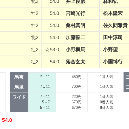
牝2
54.0
井上俊彦
林和弘
牡2
54.0
宮崎光行
松本隆宏
牡2
54.0
桑村真明
佐久間雅貴
牝2
54.0
加藤誓二
田中淳司
牡2
☆53.0
小野楓馬
小野望
牡2
54.0
落合玄太
小国博行
馬複
7－11
450円
1番人気
7→11
700円
1番人気
馬単
7－11
220円
1番人気
ワイド
5－7
670円
9番人気
5－11
670円
8番人気
4.0