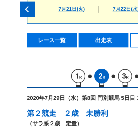
7月21日(火)
7月22日(水
レース一覧
出走表
1
2
3
R
R
R
2020年7月29日（水）
第8回 門別競馬 5日目 
第２競走
２歳 未勝利
（サラ系２歳 定量）