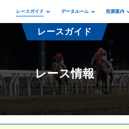
レースガイド
データルーム
投票案内
データルーム
レース情報
映像コンテンツ
門別競馬場情報
過去開催
投
レースガイド
騎手・調教師紹介
レース一覧
重賞競走VTR
門別競馬場グルメ
番組・級
騎手・調教師成績
出走表
重賞競走参考VTR
とねっこジン
開催日程
能力検査成績
成績表
レースダイジェスト
いずみ食堂
開催
レース情報
坂路調教映像
払戻金一覧
新馬ダイジェスト
ルンビニフー
重賞
遠征馬情報
騎手成績表
勝馬屋
スタ
馬主服紹介
馬番成績表
発売情報
番組編成要領
オッズ
道内の
道外