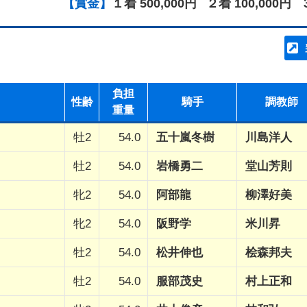
【賞金】
１着 500,000円
２着 100,000円
負担
性齢
騎手
調教師
重量
牡2
54.0
五十嵐冬樹
川島洋人
牡2
54.0
岩橋勇二
堂山芳則
牝2
54.0
阿部龍
柳澤好美
牝2
54.0
阪野学
米川昇
牡2
54.0
松井伸也
桧森邦夫
牡2
54.0
服部茂史
村上正和