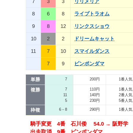
7
3
3
リリメリア
8
6
8
ライプトラオム
9
8
12
リンクスショウ
10
2
2
ドリームキャット
11
7
10
スマイルダンス
7
9
ピンポンダマ
単勝
7
200円
1番人気
7
110円
1番人気
複勝
11
140円
2番人気
5
230円
5番人気
6－8
290円
1番人気
枠複
騎手変更 4番 石川倭 54.0 → 阪野学 5
出走取消 9番 ピンポンダマ