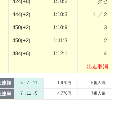
424(+8)
1:10:2
クビ
444(+2)
1:10:3
１／２
450(+2)
1:10:9
３
450(+2)
1:11:3
２
484(+6)
1:12:1
４
出走取消
三連複
5－7－11
1,870円
5番人気
7→11→5
4,770円
7番人気
三連単