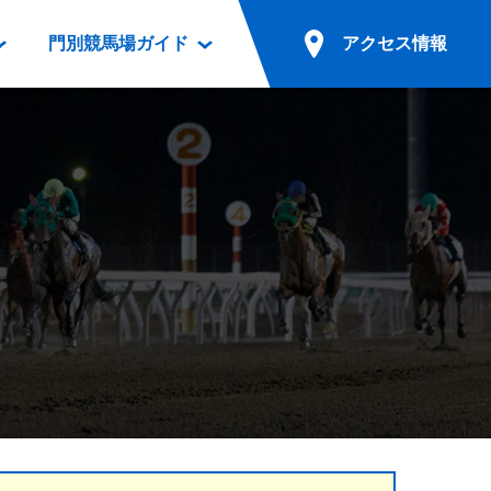
門別競馬場ガイド
アクセス情報
情報
票案内
ファンルーム
アクセス情報
電話・インターネット投票
競馬用語集
お車でのご来場
別表ダウンロード
場外発売所
無料送迎バスでのご来場
ギスカン
実況・テレホンサービス
公共の交通機関でのご来場
カレンダー
発売・払戻
ドカフェ
競走体系図
リオンシリーズ競走
発売情報(PDF)
の発売情報