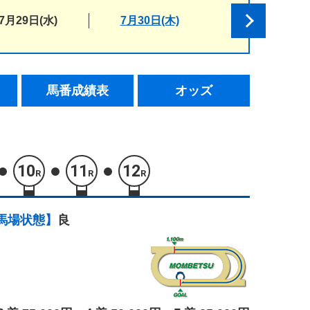
7月29日(水)
7月30日(木)
馬番成績表
オッズ
10
11
12
R
R
R
馬場状態】
良