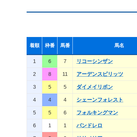
着順
枠番
馬番
馬名
1
6
7
リコーシンザン
2
8
11
アーデンスピリッツ
3
5
5
ダイメイリボン
4
4
4
シェーンフォレスト
5
5
6
フォルキングマン
6
1
1
バンドレロ