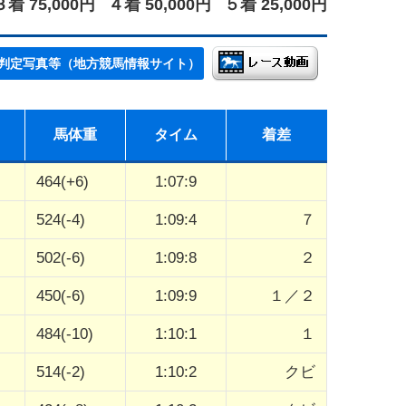
３着 75,000円
４着 50,000円
５着 25,000円
判定写真等（地方競馬情報サイト）
馬体重
タイム
着差
464(+6)
1:07:9
524(-4)
1:09:4
７
502(-6)
1:09:8
２
450(-6)
1:09:9
１／２
484(-10)
1:10:1
１
514(-2)
1:10:2
クビ