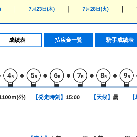
)
7月23日(木)
7月28日(火)
成績表
払戻金一覧
騎手成績表
4
5
6
7
8
9
R
R
R
R
R
R
1100ｍ(外)
【発走時刻】
15:00
【天候】
曇
【