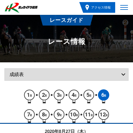
アクセス情報
レースガイド
レース情報
1
2
3
4
5
6
R
R
R
R
R
R
7
8
9
10
11
12
R
R
R
R
R
R
2020年8月27日（木）