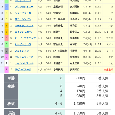
1
6
8
ウワサノシブコ
牝2
54.0
石川倭
米川伸也
436(-8)
1:15:8
2
4
4
プロジェクトエー
牡2
54.0
桑村真明
角川秀樹
474(-4)
1:16:2
２
3
5
5
シシークラリス
牝2
54.0
宮崎光行
松本隆宏
438(-4)
1:16:6
２
4
5
6
リコーシンザン
牡2
54.0
五十嵐冬樹
川島洋人
458(-4)
1:16:7
クビ
5
7
10
オーミテンペスト
牡2
54.0
松井伸也
林和弘
438(0)
1:16:7
ハナ
6
7
9
エイシンリボーン
牝2
54.0
阪野学
田中正二
412(0)
1:17:0
１１／２
7
3
3
ビービーアクティブ
牡2
54.0
服部茂史
堂山芳則
516(+4)
1:17:0
アタマ
8
6
7
ビービーカレラ
牡2
54.0
落合玄太
林和弘
454(-12)
1:17:1
１／２
9
2
2
スコトントン
牝2
54.0
[兵]笹田知宏
小野望
486(-4)
1:17:3
３／４
10
8
11
フレイムフォース
牡2
54.0
阿部龍
桧森邦夫
452(-8)
1:17:3
クビ
11
1
1
エイシンピナクル
牝2
54.0
岩橋勇二
村上正和
406(+4)
1:17:4
クビ
8
12
ラヴレイアード
牝2
☆53.0
小野楓馬
安田武広
出走取消
単勝
8
800円
3番人気
複勝
8
240円
3番人気
4
170円
2番人気
5
980円
8番人気
枠複
4－6
1,420円
5番人気
馬複
4－8
1,550円
5番人気