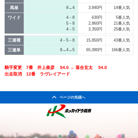
馬単
8→4
3,840円
14番人気
ワイド
4－8
630円
5番人気
5－8
2,860円
21番人気
4－5
3,350円
25番人気
三連複
4－5－8
15,850円
43番人気
三連単
8→4→5
65,080円
166番人気
騎手変更 7番 井上俊彦 54.0 → 落合玄太 54.0
出走取消 12番 ラヴレイアード
ページの先頭へ