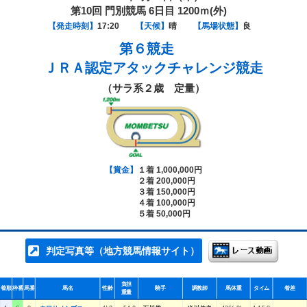
第10回 門別競馬 6日目 1200ｍ(外)
【発走時刻】
17:20
【天候】
晴
【馬場状態】
良
第６競走
ＪＲＡ認定アタックチャレンジ競走
（サラ系２歳 定量）
【賞金】
１着 1,000,000円
２着 200,000円
３着 150,000円
４着 100,000円
５着 50,000円
判定写真等（地方競馬情報サイト）
負担
着順
枠番
馬番
馬名
性齢
騎手
調教師
馬体重
タイム
着差
重量