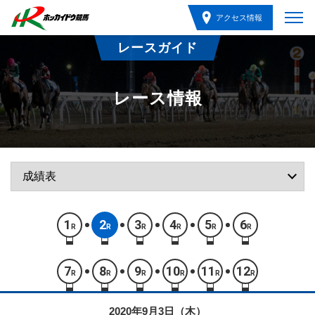
アクセス情報
レースガイド
レース情報
1
2
3
4
5
6
R
R
R
R
R
R
7
8
9
10
11
12
R
R
R
R
R
R
2020年9月3日（木）