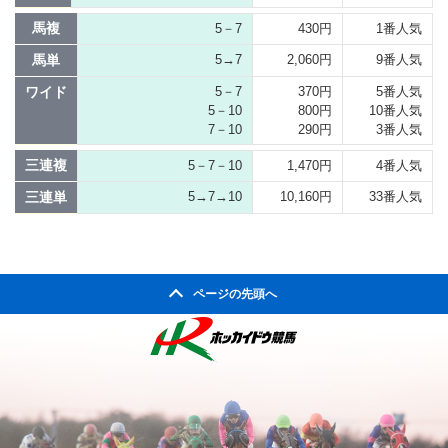
馬複
5－7
430円
1番人気
馬単
5→7
2,060円
9番人気
ワイド
5－7
370円
5番人気
5－10
800円
10番人気
7－10
290円
3番人気
三連複
5－7－10
1,470円
4番人気
三連単
5→7→10
10,160円
33番人気
ページの先頭へ