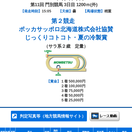
第11回 門別競馬 3日目 1200ｍ(外)
【発走時刻】
15:05
【天候】
曇
【馬場状態】
稍重
第２競走
ポッカサッポロ北海道株式会社協賛
じっくりコトコト・夏の冷製賞
（サラ系２歳 定量）
【賞金】
１着 500,000円
２着 100,000円
３着 75,000円
４着 50,000円
５着 25,000円
判定写真等（地方競馬情報サイト）
負担