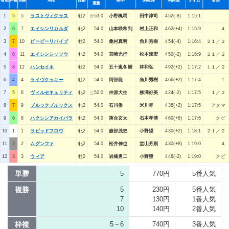
着順
枠番
馬番
馬名
性齢
騎手
調教師
馬体重
タイム
着差
重量
1
5
5
ラストヴィグラス
牡2
☆53.0
小野楓馬
田中淳司
452(-8)
1:15:1
2
6
7
エイシンリカルダ
牝2
54.0
山本咲希到
村上正和
462(+4)
1:15:9
４
3
7
10
ビービーリバイブ
牡2
54.0
桑村真明
角川秀樹
454(-4)
1:16:4
２１／２
4
8
11
エイシンシッソウ
牝2
54.0
宮崎光行
松本隆宏
450(-2)
1:16:9
２１／２
5
8
12
ハンセイキ
牡2
54.0
五十嵐冬樹
林和弘
492(+2)
1:17:2
１１／２
6
4
4
ライヴクッキー
牡2
54.0
阿部龍
角川秀樹
466(+2)
1:17:4
１
7
5
6
ヴィルセキュリティ
牝2
△52.0
仲原大生
柳澤好美
424(-2)
1:17:5
１／２
8
7
9
ブルックブルックス
牝2
54.0
石川倭
米川昇
436(+2)
1:17:5
アタマ
9
6
8
ハクシンアカイバラ
牝2
54.0
落合玄太
石本孝博
460(+6)
1:17:6
クビ
10
1
1
ラピッドフロウ
牝2
54.0
服部茂史
小野望
430(+2)
1:18:1
２１／２
11
2
2
ムグンファ
牝2
54.0
松井伸也
堂山芳則
430(+8)
1:19:0
４
12
3
3
ウィア
牡2
54.0
岩橋勇二
小野望
446(-2)
1:19:0
クビ
単勝
5
770円
5番人気
複勝
5
230円
5番人気
7
130円
1番人気
10
140円
2番人気
枠複
5－6
740円
3番人気