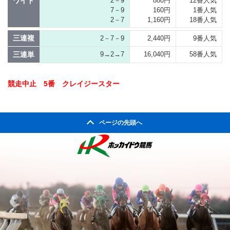
ワイド
2－9
880円
12番人気
7－9
160円
1番人気
2－7
1,160円
18番人気
三連複
2－7－9
2,440円
9番人気
三連単
9→2→7
16,040円
58番人気
競走中止 5番 クレイジースター
ページの先頭へ