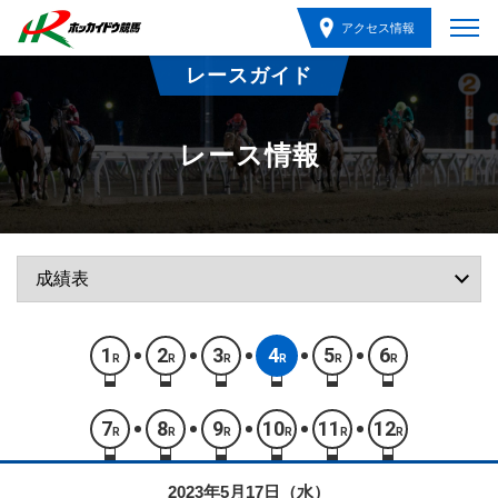
アクセス情報
レースガイド
レース情報
1
2
3
4
5
6
R
R
R
R
R
R
7
8
9
10
11
12
R
R
R
R
R
R
2023年5月17日（水）