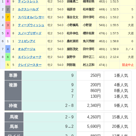
1
8
9
ティントレット
牡2
54.0
岩橋勇二
柳澤好美
482(-)
1:51:5
2
2
2
ルクスシールズ
牡2
54.0
福原杏
松本隆宏
448(-)
1:52:5
５
3
7
7
スペリオルパンサー
牡2
54.0
落合玄太
田中淳司
450(-)
1:53:2
３
4
3
3
ティーズウィッシュ
牡2
54.0
小野楓馬
小野望
540(-)
1:55:5
大差
5
8
8
スノーブリザード
牡2
54.0
松井伸也
櫻井拓章
476(-)
1:57:5
大差
6
1
1
フミゼンアイ
牡2
54.0
桑村真明
角川秀樹
462(-)
1:58:8
６
7
4
4
オルグージョ
牡2
54.0
服部茂史
田中淳司
480(-)
1:58:9
３／４
8
6
6
エイシンクォーク
牡2
54.0
阪野学
田中正二
422(-)
2:12:4
大差
5
5
クレイジースター
牡2
54.0
阿部龍
村上正和
474(-)
競走中止
単勝
9
250円
1番人気
複勝
9
200円
4番人気
2
860円
8番人気
7
130円
1番人気
枠複
2－8
2,340円
9番人気
馬複
2－9
4,260円
15番人気
馬単
9→2
5,690円
20番人気