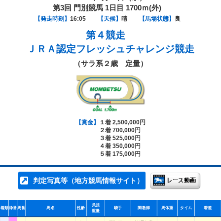
第3回 門別競馬 1日目 1700ｍ(外)
【発走時刻】
16:05
【天候】
晴
【馬場状態】
良
第４競走
ＪＲＡ認定フレッシュチャレンジ競走
（サラ系２歳 定量）
【賞金】
１着 2,500,000円
２着 700,000円
３着 525,000円
４着 350,000円
５着 175,000円
判定写真等（地方競馬情報サイト）
負担
着順
枠番
馬番
馬名
性齢
騎手
調教師
馬体重
タイム
着差
重量